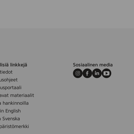
isiä linkkejä
Sosiaalinen media
tiedot
Instagram
Facebook
LinkedIn
Youtube
usohjeet
sportaali
avat materiaalit
a hankinnoilla
 in English
å Svenska
äristömerkki