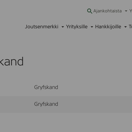
Ajankohtaista
Y
Ava
alav
Joutsenmerkki
Yrityksille
Hankkijoille
T
Avaa
Avaa
Ava
alavalikko
alavalikko
alav
skand
Gryfskand
Gryfskand