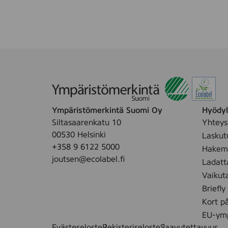
Ympäristömerkintä Suomi Oy
Hyödyll
Siltasaarenkatu 10
Yhteys
00530 Helsinki
Laskut
+358 9 6122 5000
Hakemu
joutsen@ecolabel.fi
Ladatt
Vaikut
Briefly
Kort p
EU-ymp
Evästeseloste
Rekisteriseloste
Saavutettavuus