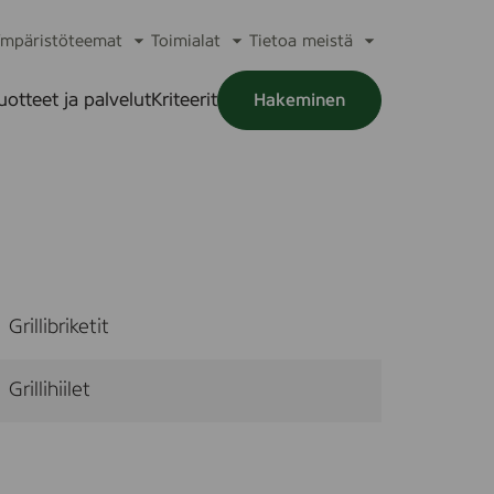
mpäristöteemat
Toimialat
Tietoa meistä
a
Avaa
Avaa
Avaa
alikko
alavalikko
alavalikko
alavalikko
uotteet ja palvelut
Kriteerit
Hakeminen
a
alikko
Grillibriketit
Grillihiilet