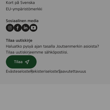
Kort på Svenska
EU-ympäristömerkki
Sosiaalinen media
Instagram
Facebook
LinkedIn
Youtube
Tilaa uutiskirje
Haluatko pysyä ajan tasalla Joutsenmerkin asioista?
Tilaa uutiskirjeemme sähköpostiisi.
Tilaa
Evästeseloste
Rekisteriseloste
Saavutettavuus