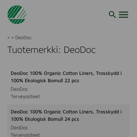
Siirry
hakuun
AVAA VALI
Joutsenmerkki
»
»
DeoDoc
Tuotteet
Tuotemerkki: DeoDoc
ja
palvelut
DeoDoc 100% Organic Cotton Liners, Trosskydd i
100% Ekologisk Bomull 22 pcs
DeoDoc
Terveyssiteet
DeoDoc 100% Organic Cotton Liners, Trosskydd i
100% Ekologisk Bomull 24 pcs
DeoDoc
Terveyssiteet