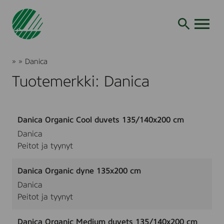
Siirry
hakuun
AVAA VALI
Joutsenmerkki
»
»
Danica
Tuotteet
Tuotemerkki: Danica
ja
palvelut
Danica Organic Cool duvets 135/140x200 cm
Danica
Peitot ja tyynyt
Danica Organic dyne 135x200 cm
Danica
Peitot ja tyynyt
Danica Organic Medium duvets 135/140x200 cm