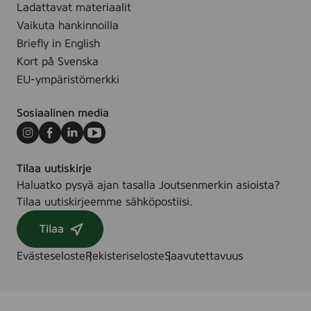
Ladattavat materiaalit
Vaikuta hankinnoilla
Briefly in English
Kort på Svenska
EU-ympäristömerkki
Sosiaalinen media
Instagram
Facebook
LinkedIn
Youtube
Tilaa uutiskirje
Haluatko pysyä ajan tasalla Joutsenmerkin asioista?
Tilaa uutiskirjeemme sähköpostiisi.
Tilaa
Evästeseloste
Rekisteriseloste
Saavutettavuus