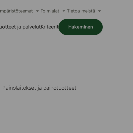
mpäristöteemat
Toimialat
Tietoa meistä
a
Avaa
Avaa
Avaa
alikko
alavalikko
alavalikko
alavalikko
uotteet ja palvelut
Kriteerit
Hakeminen
a
alikko
Painolaitokset ja painotuotteet