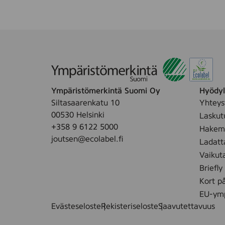
Ympäristömerkintä Suomi Oy
Hyödyll
Siltasaarenkatu 10
Yhteys
00530 Helsinki
Laskut
+358 9 6122 5000
Hakemu
joutsen@ecolabel.fi
Ladatt
Vaikut
Briefly
Kort p
EU-ymp
Evästeseloste
Rekisteriseloste
Saavutettavuus