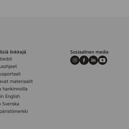
isiä linkkejä
Sosiaalinen media
tiedot
Instagram
Facebook
LinkedIn
Youtube
usohjeet
sportaali
avat materiaalit
a hankinnoilla
 in English
å Svenska
äristömerkki