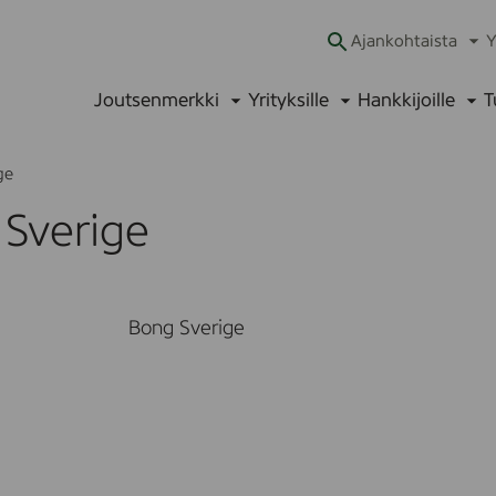
Ajankohtaista
Y
Ava
alav
Joutsenmerkki
Yrityksille
Hankkijoille
T
Avaa
Avaa
Ava
alavalikko
alavalikko
alav
ge
 Sverige
Bong Sverige