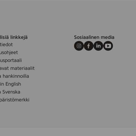
isiä linkkejä
Sosiaalinen media
tiedot
Instagram
Facebook
LinkedIn
Youtube
usohjeet
sportaali
avat materiaalit
a hankinnoilla
 in English
å Svenska
äristömerkki