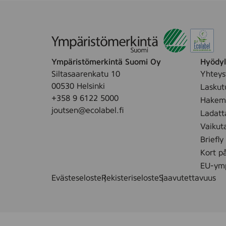
Ympäristömerkintä Suomi Oy
Hyödyll
Siltasaarenkatu 10
Yhteys
00530 Helsinki
Laskut
+358 9 6122 5000
Hakemu
joutsen@ecolabel.fi
Ladatt
Vaikut
Briefly
Kort p
EU-ymp
Evästeseloste
Rekisteriseloste
Saavutettavuus