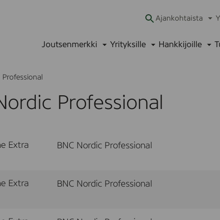
Ajankohtaista
Y
Ava
alav
Joutsenmerkki
Yrityksille
Hankkijoille
T
Avaa
Avaa
Ava
alavalikko
alavalikko
alav
 Professional
ordic Professional
e Extra
BNC Nordic Professional
e Extra
BNC Nordic Professional