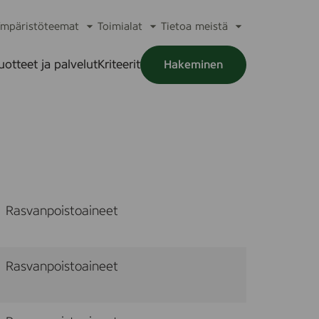
mpäristöteemat
Toimialat
Tietoa meistä
a
Avaa
Avaa
Avaa
alikko
alavalikko
alavalikko
alavalikko
uotteet ja palvelut
Kriteerit
Hakeminen
a
alikko
Rasvanpoistoaineet
Rasvanpoistoaineet