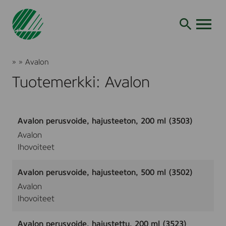
Siirry
hakuun
AVAA VALI
Joutsenmerkki
»
»
Avalon
Tuotteet
Tuotemerkki: Avalon
ja
palvelut
Avalon perusvoide, hajusteeton, 200 ml (3503)
Avalon
Ihovoiteet
Avalon perusvoide, hajusteeton, 500 ml (3502)
Avalon
Ihovoiteet
Avalon perusvoide, hajustettu, 200 ml (3523)