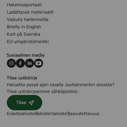
Hakemusportaali
Ladattavat materiaalit
Vaikuta hankinnoilla
Briefly in English
Kort på Svenska
EU-ympäristömerkki
Sosiaalinen media
Instagram
Facebook
LinkedIn
Youtube
Tilaa uutiskirje
Haluatko pysyä ajan tasalla Joutsenmerkin asioista?
Tilaa uutiskirjeemme sähköpostiisi.
Tilaa
Evästeseloste
Rekisteriseloste
Saavutettavuus