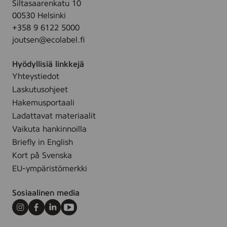
Siltasaarenkatu 10
00530 Helsinki
+358 9 6122 5000
joutsen@ecolabel.fi
Hyödyllisiä linkkejä
Yhteystiedot
Laskutusohjeet
Hakemusportaali
Ladattavat materiaalit
Vaikuta hankinnoilla
Briefly in English
Kort på Svenska
EU-ympäristömerkki
Sosiaalinen media
Instagram
Facebook
LinkedIn
Youtube