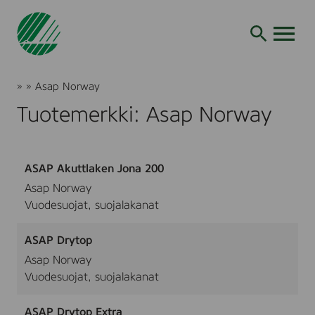
Siirry
hakuun
AVAA VALI
Joutsenmerkki
»
»
Asap Norway
Tuotteet
Tuotemerkki: Asap Norway
ja
palvelut
ASAP Akuttlaken Jona 200
Asap Norway
Vuodesuojat, suojalakanat
ASAP Drytop
Asap Norway
Vuodesuojat, suojalakanat
ASAP Drytop Extra