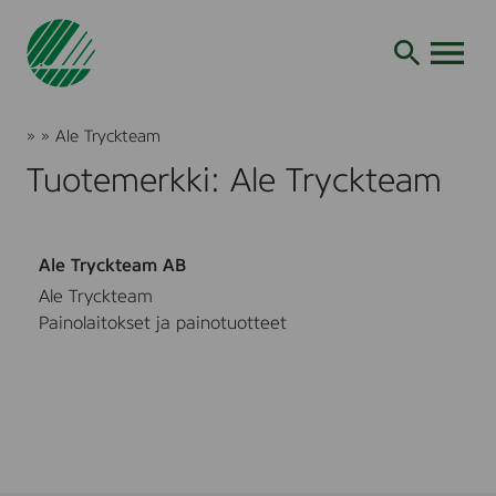
Siirry
hakuun
AVAA VALI
Joutsenmerkki
»
»
Ale Tryckteam
Tuotteet
Tuotemerkki: Ale Tryckteam
ja
palvelut
Ale Tryckteam AB
Ale Tryckteam
Painolaitokset ja painotuotteet