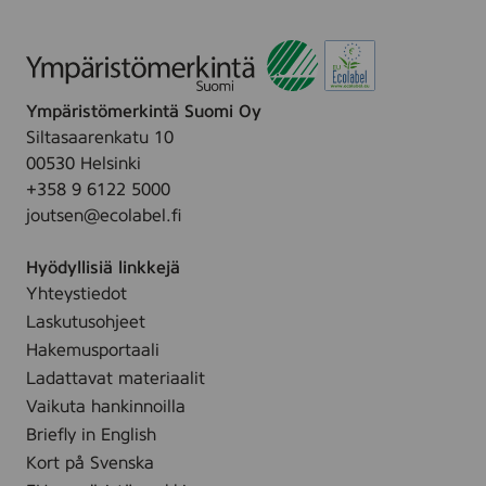
Ympäristömerkintä Suomi Oy
Siltasaarenkatu 10
00530 Helsinki
+358 9 6122 5000
joutsen@ecolabel.fi
Hyödyllisiä linkkejä
Yhteystiedot
Laskutusohjeet
Hakemusportaali
Ladattavat materiaalit
Vaikuta hankinnoilla
Briefly in English
Kort på Svenska