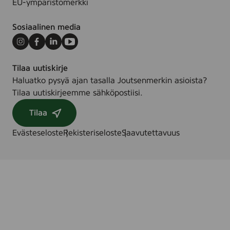
EU-ympäristömerkki
Sosiaalinen media
Instagram
Facebook
LinkedIn
Youtube
Tilaa uutiskirje
Haluatko pysyä ajan tasalla Joutsenmerkin asioista?
Tilaa uutiskirjeemme sähköpostiisi.
Tilaa
Evästeseloste
Rekisteriseloste
Saavutettavuus