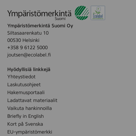
Ympäristömerkintä Suomi Oy
Siltasaarenkatu 10
00530 Helsinki
+358 9 6122 5000
joutsen@ecolabel.fi
Hyödyllisiä linkkejä
Yhteystiedot
Laskutusohjeet
Hakemusportaali
Ladattavat materiaalit
Vaikuta hankinnoilla
Briefly in English
Kort på Svenska
EU-ympäristömerkki