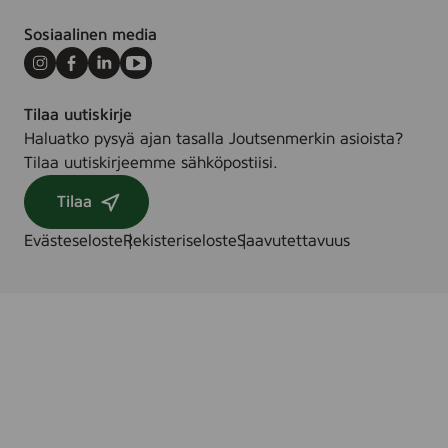
Sosiaalinen media
Instagram
Facebook
LinkedIn
Youtube
Tilaa uutiskirje
Haluatko pysyä ajan tasalla Joutsenmerkin asioista?
Tilaa uutiskirjeemme sähköpostiisi.
Tilaa
Evästeseloste
Rekisteriseloste
Saavutettavuus