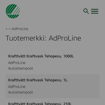
Siirry
hakuun
AVAA VALI
Joutsenmerkki
»
»
AdProLine
Tuotteet
Tuotemerkki: AdProLine
ja
palvelut
Krafttvätt Kraftvask Tehopesu, 1000L
AdProLine
Autoshampoot
Krafttvätt Kraftvask Tehopesu, 1L
AdProLine
Autoshampoot
Krafttvätt Kraftvask Tehopesu, 210L