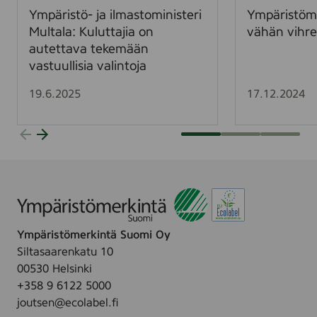
ö
ö
Ympäristö- ja ilmastoministeri
Ympäristöme
-
m
Multala: Kuluttajia on
vähän vihr
j
e
autettava tekemään
a
r
vastuullisia valintoja
i
k
l
k
19.6.2025
17.12.2024
m
i
a
e
s
n
t
v
o
i
m
n
i
k
n
i
Ympäristömerkintä Suomi Oy
i
t
Siltasaarenkatu 10
s
v
00530 Helsinki
t
ä
+358 9 6122 5000
e
h
joutsen@ecolabel.fi
r
ä