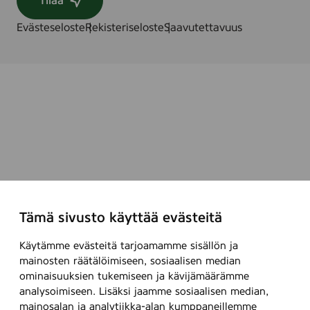
Tilaa
a
n
o
Evästeseloste
Rekisteriseloste
Saavutettavuus
n
a
u
t
e
t
t
a
v
a
t
Tämä sivusto käyttää evästeitä
e
k
Käytämme evästeitä tarjoamamme sisällön ja
e
mainosten räätälöimiseen, sosiaalisen median
m
ominaisuuksien tukemiseen ja kävijämäärämme
ä
analysoimiseen. Lisäksi jaamme sosiaalisen median,
ä
mainosalan ja analytiikka-alan kumppaneillemme