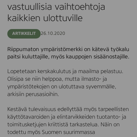
tuo
vastuullisia vaihtoehtoja
vastuullisia
vaihtoehtoja
kaikkien ulottuville
kaikkien
ulottuville
26.10.2020
ARTIKKELIT
Riippumaton ympäristömerkki on kätevä työkalu
paitsi kuluttajille, myös kauppojen sisäänostajille.
Lopetetaan kerskakulutus ja maailma pelastuu.
Olisipa se niin helppoa, mutta ilmasto- ja
ympäristötekojen on ulotuttava syvemmälle,
arkisiin perusasioihin.
Kestävä tulevaisuus edellyttää myös tarpeellisten
käyttötavaroiden ja elintarvikkeiden tuotanto- ja
toimitusketjujen kriittistä tarkastelua. Näin on
todettu myös Suomen suurimmassa