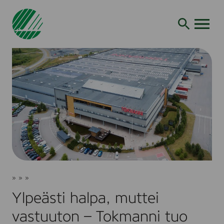
Siirry
hakuun
AVAA VALI
Ylpeästi
Joutsenmerkki
»
»
»
halpa,
Ajankohtaista
Artikkelit
muttei
Ylpeästi halpa, muttei
vastuuton
–
vastuuton – Tokmanni tuo
Tokmanni