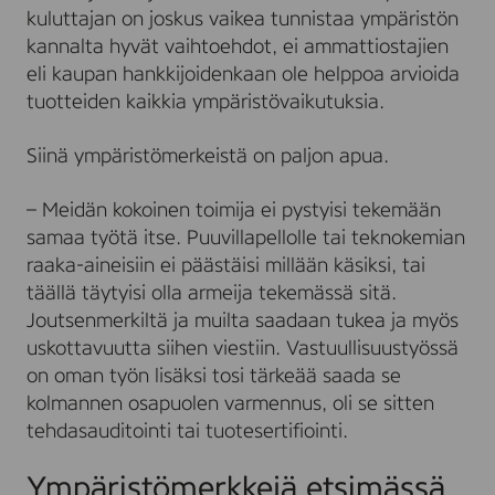
kuluttajan on joskus vaikea tunnistaa ympäristön
kannalta hyvät vaihtoehdot, ei ammattiostajien
eli kaupan hankkijoidenkaan ole helppoa arvioida
tuotteiden kaikkia ympäristövaikutuksia.
Siinä ympäristömerkeistä on paljon apua.
– Meidän kokoinen toimija ei pystyisi tekemään
samaa työtä itse. Puuvillapellolle tai teknokemian
raaka-aineisiin ei päästäisi millään käsiksi, tai
täällä täytyisi olla armeija tekemässä sitä.
Joutsenmerkiltä ja muilta saadaan tukea ja myös
uskottavuutta siihen viestiin. Vastuullisuustyössä
on oman työn lisäksi tosi tärkeää saada se
kolmannen osapuolen varmennus, oli se sitten
tehdasauditointi tai tuotesertifiointi.
Ympäristömerkkejä etsimässä