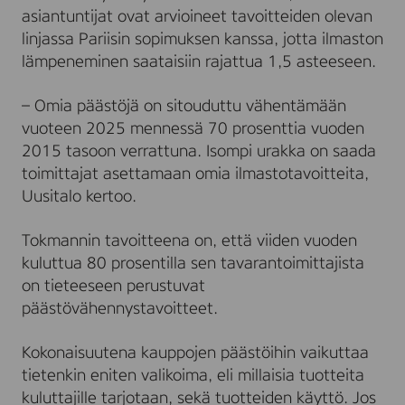
asiantuntijat ovat arvioineet tavoitteiden olevan
linjassa Pariisin sopimuksen kanssa, jotta ilmaston
lämpeneminen saataisiin rajattua 1,5 asteeseen.
– Omia päästöjä on sitouduttu vähentämään
vuoteen 2025 mennessä 70 prosenttia vuoden
2015 tasoon verrattuna. Isompi urakka on saada
toimittajat asettamaan omia ilmastotavoitteita,
Uusitalo kertoo.
Tokmannin tavoitteena on, että viiden vuoden
kuluttua 80 prosentilla sen tavarantoimittajista
on tieteeseen perustuvat
päästövähennystavoitteet.
Kokonaisuutena kauppojen päästöihin vaikuttaa
tietenkin eniten valikoima, eli millaisia tuotteita
kuluttajille tarjotaan, sekä tuotteiden käyttö. Jos