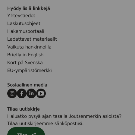
i
n
Hyödyllisiä linkkejä
M
v
Yhteystiedot
u
i
Laskutusohjeet
l
h
Hakemusportaali
t
r
Ladattavat materiaalit
a
e
Vaikuta hankinnoilla
l
ä
Briefly in English
a
m
Kort på Svenska
:
p
EU-ympäristömerkki
K
ä
u
ä
Sosiaalinen media
l
n
u
j
Instagram
Facebook
LinkedIn
Youtube
t
o
t
u
Tilaa uutiskirje
a
l
Haluatko pysyä ajan tasalla Joutsenmerkin asioista?
j
u
Tilaa uutiskirjeemme sähköpostiisi.
i
u