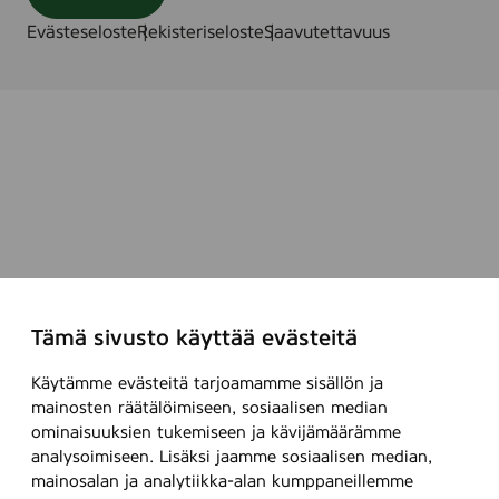
t
i
s
Evästeseloste
Rekisteriseloste
Saavutettavuus
k
u
k
u
i
h
e
i
n
i
u
l
l
i
o
n
t
e
t
u
u
t
Tämä sivusto käyttää evästeitä
v
r
i
a
Käytämme evästeitä tarjoamamme sisällön ja
l
a
mainosten räätälöimiseen, sosiaalisen median
l
l
ominaisuuksien tukemiseen ja kävijämäärämme
e
i
analysoimiseen. Lisäksi jaamme sosiaalisen median,
i
mainosalan ja analytiikka-alan kumppaneillemme