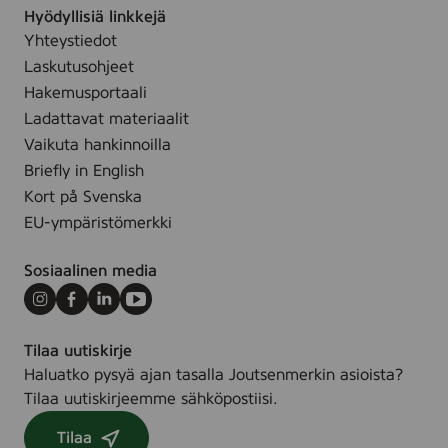
l
m
Hyödyllisiä linkkejä
i
i
Yhteystiedot
s
s
Laskutusohjeet
i
e
Hakemusportaali
a
s
Ladattavat materiaalit
v
s
Vaikuta hankinnoilla
a
ä
Briefly in English
i
”
Kort på Svenska
h
–
EU-ympäristömerkki
t
S
o
-
Sosiaalinen media
e
r
h
y
Instagram
Facebook
LinkedIn
Youtube
t
h
o
Tilaa uutiskirje
m
j
Haluatko pysyä ajan tasalla Joutsenmerkin asioista?
ä
a
Tilaa uutiskirjeemme sähköpostiisi.
k
k
u
Tilaa
a