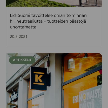
t
a
v
Lidl Suomi tavoittelee oman toiminnan
o
hiilineutraaliutta – tuotteiden päästöjä
i
unohtamatta
t
t
20.5.2021
e
l
e
Y
e
ARTIKKELIT
m
o
p
m
ä
a
r
n
i
t
s
o
t
i
ö
m
t