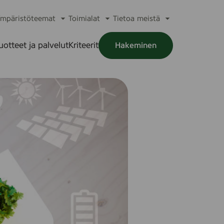
mpäristöteemat
Toimialat
Tietoa meistä
a
Avaa
Avaa
Avaa
alikko
alavalikko
alavalikko
alavalikko
uotteet ja palvelut
Kriteerit
Hakeminen
a
alikko