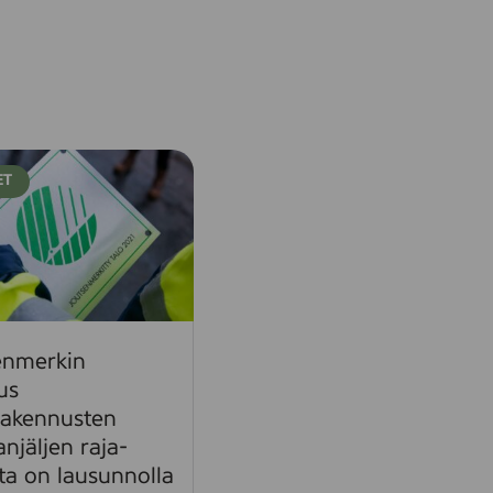
ET
enmerkin
us
rakennusten
lanjäljen raja-
ta on lausunnolla