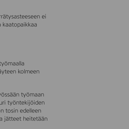
rrätysasteeseen ei
on kaatopaikkaa
työmaalla
täyteen kolmeen
työssään työmaan
uri työntekijöiden
n tosin edelleen
la jätteet heitetään