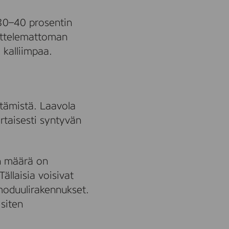
 30–40 prosentin
jittelemattoman
 kalliimpaa.
tämistä. Laavola
rtaisesti syntyvän
n määrä on
ällaisia voisivat
moduulirakennukset.
 siten