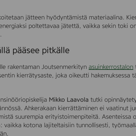
rkoitetaan jätteen hyödyntämistä materiaalina. Kie
 energiaksi poltettavaa jätettä, vaikka sekin toki 
.
lä pääsee pitkälle
lle rakentaman Joutsenmerkityn
asuinkerrostalon
sentin kierrätysaste, joka oikeutti hakemuksessa 
nsinööriopiskelija
Mikko Laavola
tutki opinnäyte
ännössä. Ahkerakaan kierrättäminen ei vaatinut ju
istä suurempia erityistoimenpiteitä. Asenteissa o
vaikka kotona lajiteltaisiin tunnollisesti, työmaal
ään.