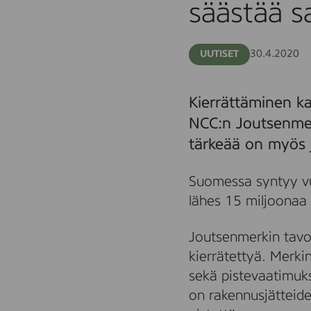
säästää s
30.4.2020
UUTISET
Kierrättäminen ka
NCC:n Joutsenmerk
tärkeää on myös 
Suomessa syntyy vu
lähes 15 miljoonaa 
Joutsenmerkin tavoi
kierrätettyä. Merkin
sekä pistevaatimuks
on rakennusjätteid