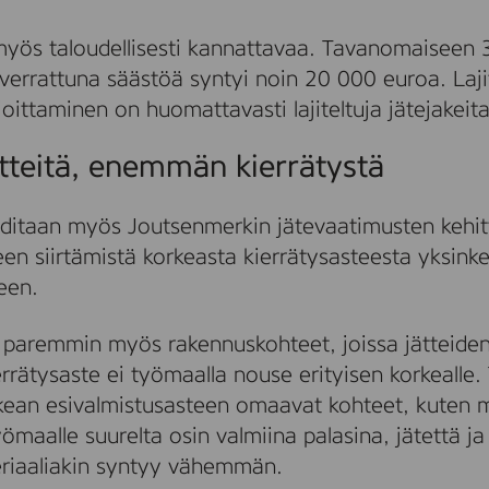
 myös taloudellisesti kannattavaa. Tavanomaiseen
 verrattuna säästöä syntyi noin 20 000 euroa. La
oittaminen on huomattavasti lajiteltuja jätejakeita
teitä, enemmän kierrätystä
hditaan myös Joutsenmerkin jätevaatimusten kehit
en siirtämistä korkeasta kierrätysasteesta yksinke
een.
n paremmin myös rakennuskohteet, joissa jätteide
rätysaste ei työmaalla nouse erityisen korkealle. T
orkean esivalmistusasteen omaavat kohteet, kuten 
ömaalle suurelta osin valmiina palasina, jätettä ja
eriaaliakin syntyy vähemmän.