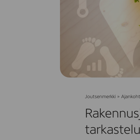
Joutsenmerkki
»
Ajankoht
Rakennusj
tarkastel