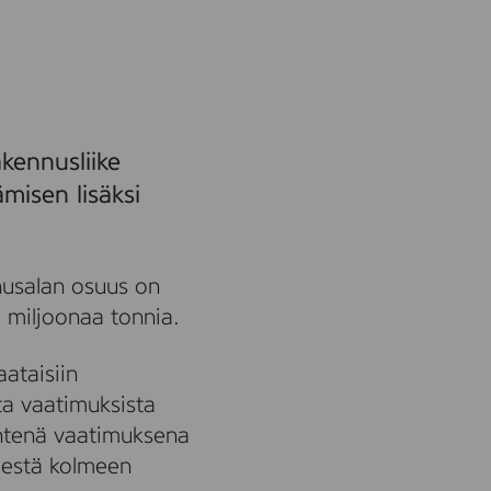
kennusliike
misen lisäksi
nusalan osuus on
 miljoonaa tonnia.
ataisiin
sta vaatimuksista
Yhtenä vaatimuksena
destä kolmeen