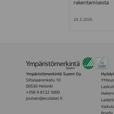
rakentamisesta
o
l
a
24.3.2026
t
a
l
o
n
J
o
u
t
Ympäristömerkintä Suomi Oy
Hyödyll
s
Siltasaarenkatu 10
Yhteys
e
00530 Helsinki
Laskut
n
+358 9 6122 5000
Hakemu
m
joutsen@ecolabel.fi
Ladatt
e
r
Vaikut
k
Briefly