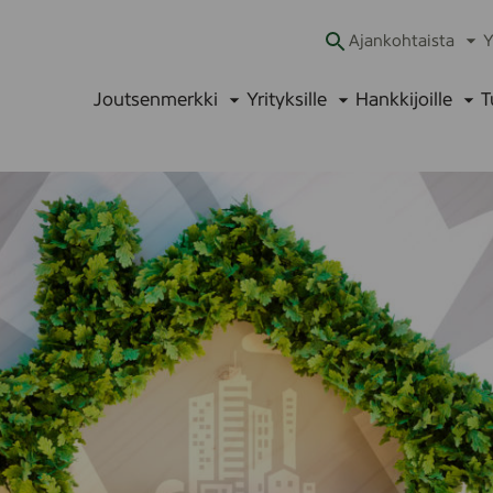
Ajankohtaista
Y
Ava
alav
Joutsenmerkki
Yrityksille
Hankkijoille
T
Avaa
Avaa
Ava
alavalikko
alavalikko
alav