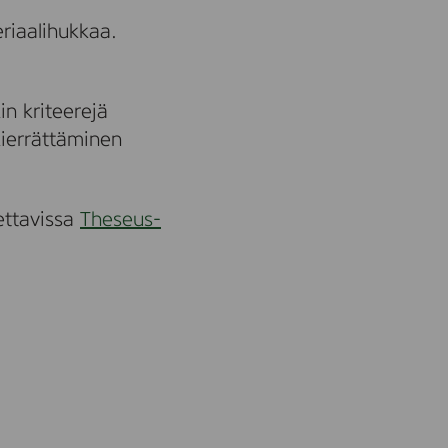
riaalihukkaa.
n kriteerejä
kierrättäminen
ettavissa
Theseus-