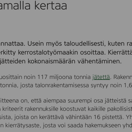
amalla kertaa
samalla
kertaa
nnattaa. Usein myös taloudellisesti, kuten ra
itty kerrostalotyömaakin osoittaa. Kierrättä
jätteiden kokonaismäärän vähentäminen.
osittain noin 117 miljoona tonnia
jätettä
. Raken
tonnia, josta talonrakentamisessa syntyy noin 1,6
tteena on, että aiempaa suurempi osa jätteistä sa
 kriteerit rakennuksille koostuvat kaikille pakollisi
ista, joista on kerättävä vähintään 16 pistettä. 
en kierrätysaste, josta voi saada hakemukseen yh