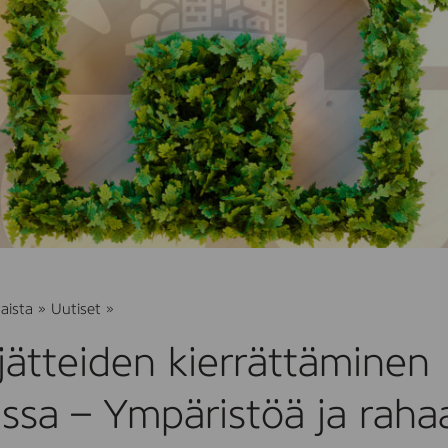
Rakennusjätteiden
aista
»
Uutiset
»
kierrättäminen
tarkastelussa
ätteiden kierrättäminen
–
Ympäristöä
ja
ussa – Ympäristöä ja raha
rahaa
voi
säästää