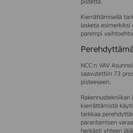
pistettä.
Kierrättämisellä ta
lasketa esimerkiksi
parempi vaihtoehto
Perehdyttämäl
NCC:n VAV Asunnoi
saavutettiin 73 pro
pisteeseen.
Rakennustekniikan i
kierrättämistä käyt
tarkkaa perehdyttäm
parantamisen varaa: 
herkästi yhteen läj