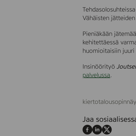
Tehdasolosuhteissa
Vähäisten jätteiden
Pieniäkään jätemäär
kehitettäessä varma
huomioitaisiin juur
Insinöörityö
Joutse
palvelussa
.
kiertotalous
opinnäy
Jaa sosiaalises
Jaa
Jaa
Jaa