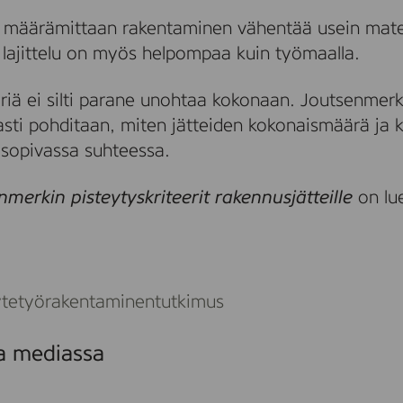
 määrämittaan rakentaminen vähentää usein mate
 lajittelu on myös helpompaa kuin työmaalla.
iä ei silti parane unohtaa kokonaan. Joutsenmerki
sti pohditaan, miten jätteiden kokonaismäärä ja 
i sopivassa suhteessa.
nmerkin pisteytyskriteerit rakennusjätteille
on lu
tetyö
rakentaminen
tutkimus
sa mediassa