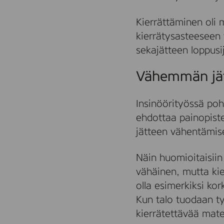
Kierrättäminen oli
kierrätysasteeseen
sekajätteen loppusij
Vähemmän jät
Insinöörityössä po
ehdottaa painopiste
jätteen vähentämis
Näin huomioitaisii
vähäinen, mutta kier
olla esimerkiksi k
Kun talo tuodaan ty
kierrätettävää mat