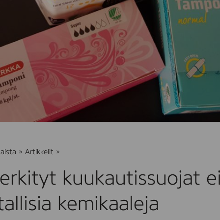
Joutsenmerkityt
aista
»
Artikkelit
»
kuukautissuojat
eivät
rkityt kuukautissuojat e
sisällä
haitallisia
kemikaaleja
itallisia kemikaaleja