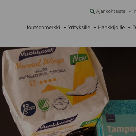
Ajankohtaista
Y
Ava
alav
Joutsenmerkki
Yrityksille
Hankkijoille
T
Avaa
Avaa
Ava
alavalikko
alavalikko
alav