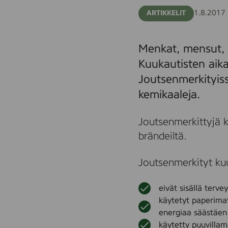
1.8.2017
ARTIKKELIT
Menkat, mensut, k
Kuukautisten aika
Joutsenmerkityissä
kemikaaleja.
Joutsenmerkittyjä 
brändeiltä.
Joutsenmerkityt kuu
eivät sisällä terve
käytetyt paperimat
energiaa säästäen
käytetty puuvillama