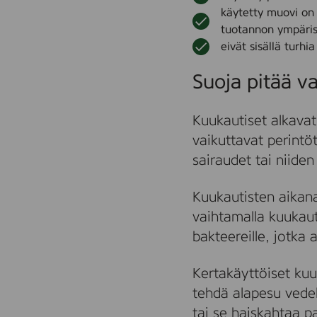
käytetty muovi on 
tuotannon ympäris
eivät sisällä turhi
Suoja pitää va
Kuukautiset alkavat
vaikuttavat perintöt
sairaudet tai niide
Kuukautisten aikana
vaihtamalla kuukaut
bakteereille, jotka
Kertakäyttöiset kuu
tehdä alapesu vedel
tai se haiskahtaa p