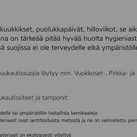
uukkikset, puolukkapäivät, hilloviikot, se 
na on tärkeää pitää hyvää huolta hygieniast
 suojissa ei ole terveydelle eikä ympäristölle
kuukautissuojia löytyy mm. Vuokkoset-, Pirkka- ja
kautissiteet ja tamponit:
ydelle tai ympäristölle haitallisia kemikaaleja
eriaalit ovat sertifioiduista metsistä ja ne on valmistettu pie
teriaali on ekologisesti viljeltyä