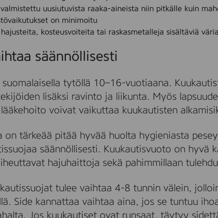
valmistettu uusiutuvista raaka-aineista niin pitkälle kuin mahd
tövaikutukset on minimoitu
a hajusteita, kosteusvoiteita tai raskasmetalleja sisältäviä väria
ihtaa säännöllisesti
 suomalaisella tytöllä 10–16-vuotiaana. Kuukauti
ekijöiden lisäksi ravinto ja liikunta. Myös lapsuude
n lääkehoito voivat vaikuttaa kuukautisten alkamisi
 on tärkeää pitää hyvää huolta hygieniasta pesey
issuojaa säännöllisesti. Kuukautisvuoto on hyvä 
 aiheuttavat hajuhaittoja sekä pahimmillaan tulehdu
kautissuojat tulee vaihtaa 4-8 tunnin välein, joll
lä. Side kannattaa vaihtaa aina, jos se tuntuu iho
ahalta. Jos kuukautiset ovat runsaat, täytyy sidett