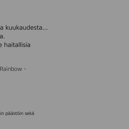
aika kuukaudesta…
a.
 haitallisia
 Rainbow -
nin päästöin sekä