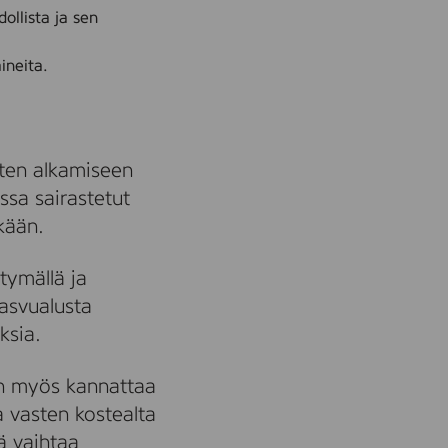
ollista ja sen
ineita.
sten alkamiseen
ssa sairastetut
kään.
tymällä ja
kasvualusta
ksia.
oin myös kannattaa
a vasten kostealta
ä vaihtaa