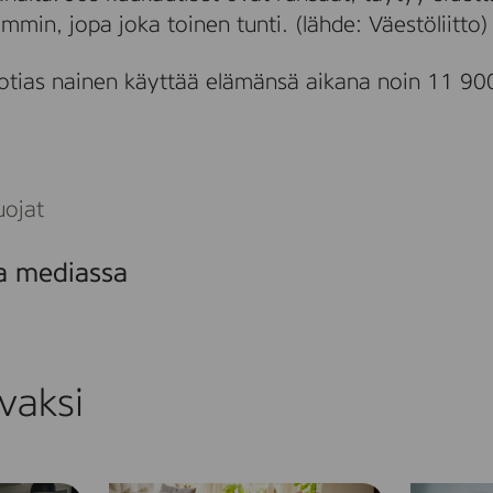
min, jopa joka toinen tunti. (lähde: Väestöliitto)
tias nainen käyttää elämänsä aikana noin 11 90
uojat
sa mediassa
vaksi