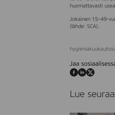
huomattavasti useam
Jokainen 15–49-vuo
(lähde: SCA).
hygienia
kuukautiss
Jaa sosiaalises
Jaa
Jaa
Jaa
Facebookissa
LinkedInissä
X:ssä
Lue seuraa