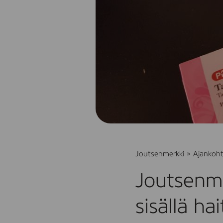
Joutsenmerkki
»
Ajankoht
Joutsenme
sisällä ha