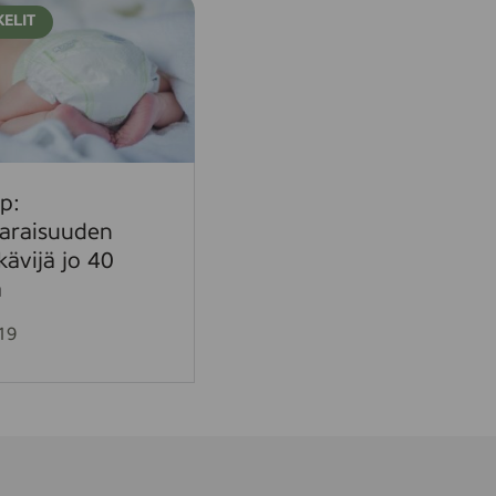
KELIT
p:
varaisuuden
kävijä jo 40
a
19