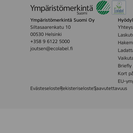
p
p
u
Ympäristömerkintä Suomi Oy
Hyödyll
k
Siltasaarenkatu 10
Yhteys
o
00530 Helsinki
Laskut
k
+358 9 6122 5000
Hakemu
k
joutsen@ecolabel.fi
Ladatt
i
Vaikut
y
Briefly
m
Kort p
p
ä
EU-ymp
r
Evästeseloste
Rekisteriseloste
Saavutettavuus
i
s
t
ö
ä
u