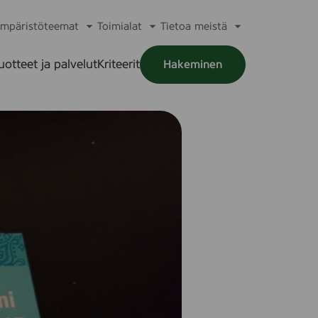
mpäristöteemat
Toimialat
Tietoa meistä
a
Avaa
Avaa
Avaa
alikko
alavalikko
alavalikko
alavalikko
uotteet ja palvelut
Kriteerit
Hakeminen
a
alikko