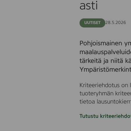
asti
28.5.2026
UUTISET
Pohjoismainen ym
maalauspalveluide
tärkeitä ja niitä 
Ympäristömerkint
Kriteeriehdotus on 
tuoteryhmän kritee
tietoa lausuntokierr
Tutustu kriteeriehdo
Siirry
julkaisuun