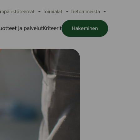
mpäristöteemat
Toimialat
Tietoa meistä
a
Avaa
Avaa
Avaa
alikko
alavalikko
alavalikko
alavalikko
uotteet ja palvelut
Kriteerit
Hakeminen
a
alikko