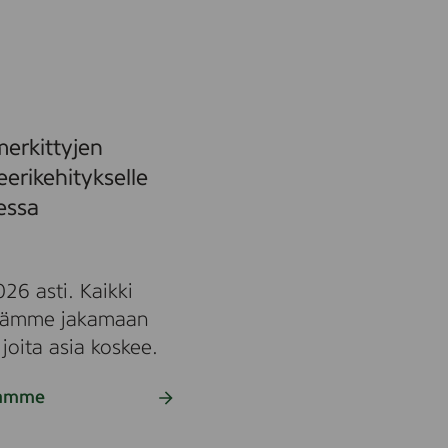
erkittyjen
erikehitykselle
sessa
26 asti. Kaikki
yydämme jakamaan
 joita asia koskee.
llamme