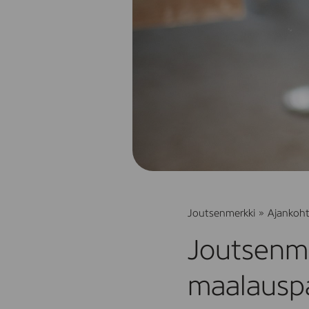
Joutsenmerkki
»
Ajankoht
Joutsenme
maalauspa