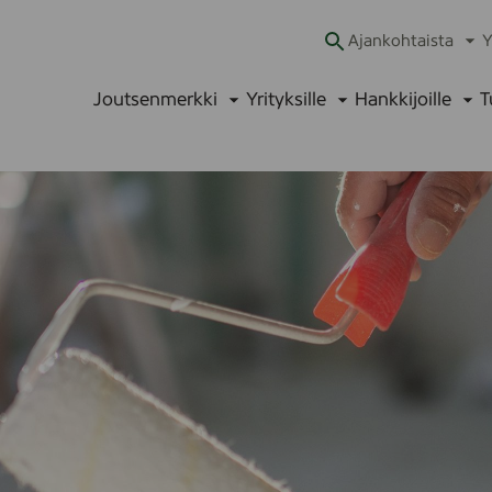
Ajankohtaista
Y
Ava
alav
Joutsenmerkki
Yrityksille
Hankkijoille
T
Avaa
Avaa
Ava
alavalikko
alavalikko
alav