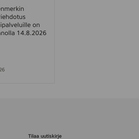
enmerkin
riehdotus
lipalveluille on
nnolla 14.8.2026
26
Tilaa uutiskirje