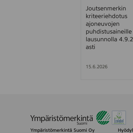
m
Joutsenmerkin
e
kriteeriehdotus
r
ajoneuvojen
k
puhdistusaineille
i
lausunnolla 4.9.
n
asti
k
r
i
15.6.2026
t
e
e
r
i
e
h
d
o
Ympäristömerkintä Suomi Oy
Hyödyll
t