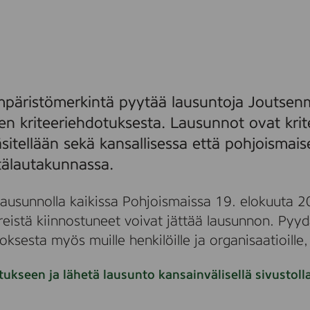
päristömerkintä pyytää lausuntoja Joutsenm
n kriteeriehdotuksesta. Lausunnot ovat krite
käsitellään sekä kansallisessa että pohjoismai
älautakunnassa.
lausunnolla kaikissa Pohjoismaissa 19. elokuuta 20
reistä kiinnostuneet voivat jättää lausunnon. P
oksesta myös muille henkilöille ja organisaatioille,
tukseen ja lähetä lausunto kansainvälisellä sivusto