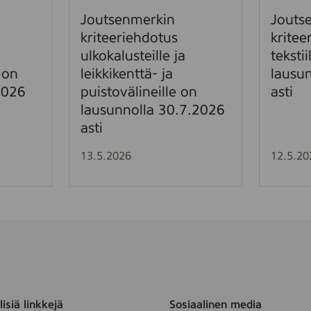
m
m
Joutsenmerkin
Jouts
e
e
kriteeriehdotus
kritee
r
r
ulkokalusteille ja
tekstii
k
k
 on
leikkikenttä- ja
lausu
i
i
2026
puistovälineille on
asti
n
n
lausunnolla 30.7.2026
k
k
r
r
asti
i
i
13.5.2026
12.5.20
t
t
e
e
e
e
r
r
i
i
e
e
h
h
d
d
o
o
isiä linkkejä
Sosiaalinen media
t
t