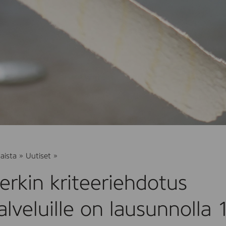
Joutsenmerkin
aista
»
Uutiset
»
kriteeriehdotus
maalauspalveluille
rkin kriteeriehdotus
on
lausunnolla
19.8.2026
lveluille on lausunnolla
asti