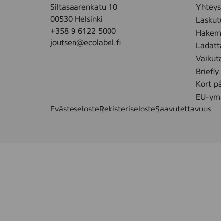
Siltasaarenkatu 10
Yhteys
u
00530 Helsinki
Laskut
s
+358 9 6122 5000
Hakemu
a
joutsen@ecolabel.fi
Ladatt
j
o
Vaikut
n
Briefly
e
Kort p
u
EU-ymp
v
Evästeseloste
Rekisteriseloste
Saavutettavuus
o
j
e
n
p
u
h
d
i