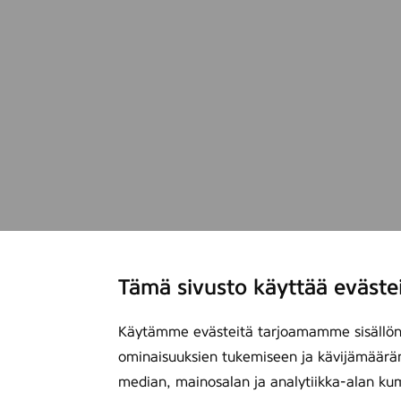
s
t
u
s
a
i
n
e
i
l
l
e
o
Tämä sivusto käyttää eväste
n
l
a
Käytämme evästeitä tarjoamamme sisällön 
u
ominaisuuksien tukemiseen ja kävijämäärä
s
median, mainosalan ja analytiikka-alan ku
u