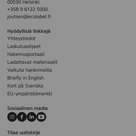
00530 Helsinki
o
r
+358 9 6122 5000
i
ä
joutsen@ecolabel.fi
s
ä
m
s
Hyödyllisiä linkkejä
a
ä
Yhteystiedot
i
t
Laskutusohjeet
d
a
Hakemusportaali
e
l
Ladattavat materiaalit
n
o
Vaikuta hankinnoilla
e
u
Briefly in English
n
s
Kort på Svenska
s
k
EU-ympäristömerkki
i
u
m
o
Sosiaalinen media
m
r
ä
m
Instagram
Facebook
LinkedIn
Youtube
i
i
n
t
Tilaa uutiskirje