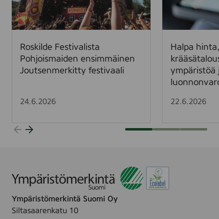
l
h
d
i
e
n
F
t
Roskilde Festivalista
Halpa hinta,
e
a
Pohjoismaiden ensimmäinen
krääsätalou
s
,
Joutsenmerkitty festivaali
ympäristöä 
t
k
luonnonvar
i
a
v
l
24.6.2026
22.6.2026
a
l
l
i
i
s
s
l
t
a
a
s
P
k
o
u
Ympäristömerkintä Suomi Oy
h
–
Siltasaarenkatu 10
j
k