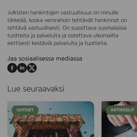
Julkisten hankintojen vastuullisuus on minulle
tärkeää, koska verorahoin tehtävät hankinnat on
tehtävä vastuullisesti. On suosittava suomalaisia
tuotteita ja palveluita ja ostettava ulkomailta
eettisesti kestäviä palveluita ja tuotteita.
Jaa sosiaalisessa mediassa
Jaa
Jaa
Jaa
Facebookissa
LinkedInissä
X:ssä
Lue seuraavaksi
R
H
UUTISET
ARTIKKELIT
o
a
s
l
k
p
i
a