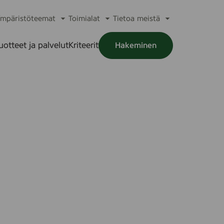
mpäristöteemat
Toimialat
Tietoa meistä
a
Avaa
Avaa
Avaa
alikko
alavalikko
alavalikko
alavalikko
uotteet ja palvelut
Kriteerit
Hakeminen
a
alikko