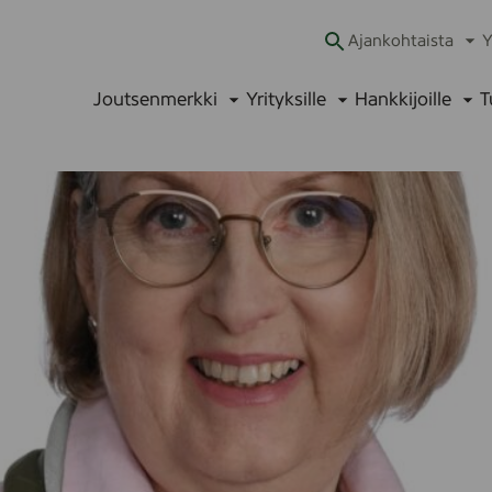
Ajankohtaista
Y
Ava
alav
Joutsenmerkki
Yrityksille
Hankkijoille
T
Avaa
Avaa
Ava
alavalikko
alavalikko
alav