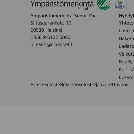
h
j
Ympäristömerkintä Suomi Oy
Hyödyll
o
Siltasaarenkatu 10
Yhteys
i
00530 Helsinki
Laskut
s
+358 9 6122 5000
Hakemu
m
joutsen@ecolabel.fi
Ladatt
a
Vaikut
i
d
Briefly
e
Kort p
n
EU-ymp
e
Evästeseloste
Rekisteriseloste
Saavutettavuus
n
s
i
m
m
ä
i