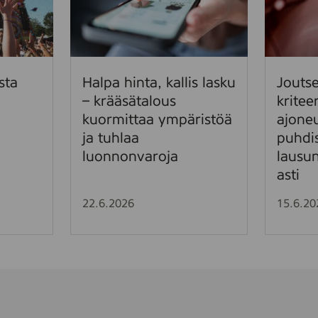
p
t
a
s
h
e
i
n
n
m
sta
Halpa hinta, kallis lasku
Jouts
t
e
– krääsätalous
kritee
a
r
kuormittaa ympäristöä
ajone
,
k
ja tuhlaa
puhdis
k
i
luonnonvaroja
lausu
a
n
asti
l
k
l
r
22.6.2026
15.6.20
i
i
s
t
l
e
a
e
s
r
k
i
u
e