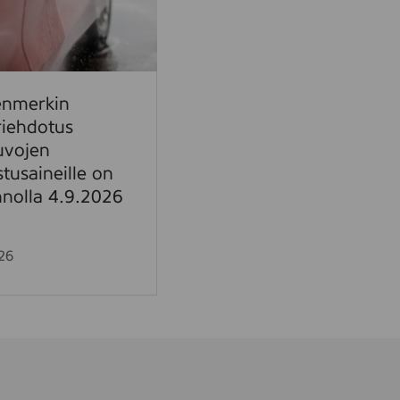
enmerkin
riehdotus
uvojen
tusaineille on
nnolla 4.9.2026
26