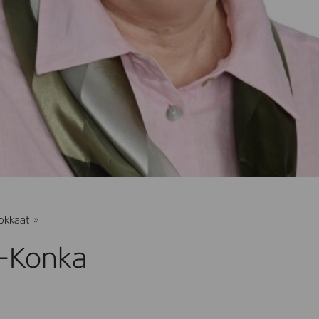
Soili
okkaat
»
Vähä-
Konka
ä-Konka