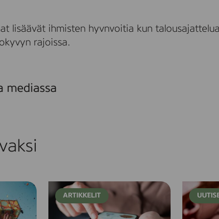
nat lisäävät ihmisten hyvnvoitia kun talousajattel
kyvyn rajoissa.
sa mediassa
vaksi
H
J
ARTIKKELIT
UUTIS
a
o
l
u