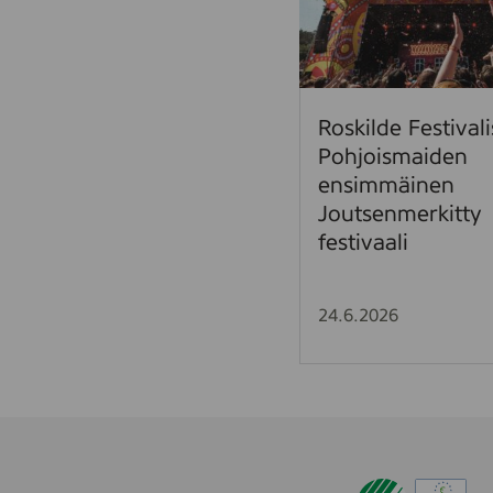
k
i
l
d
e
Roskilde Festivali
F
Pohjoismaiden
e
ensimmäinen
s
Joutsenmerkitty
t
festivaali
i
v
a
24.6.2026
l
i
s
t
a
P
o