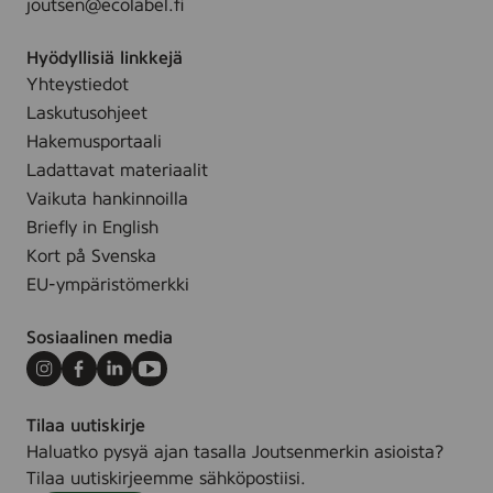
joutsen@ecolabel.fi
s
ä
m
s
Hyödyllisiä linkkejä
a
ä
Yhteystiedot
i
t
Laskutusohjeet
d
a
Hakemusportaali
e
l
Ladattavat materiaalit
n
o
Vaikuta hankinnoilla
e
u
Briefly in English
n
s
Kort på Svenska
s
k
EU-ympäristömerkki
i
u
m
o
Sosiaalinen media
m
r
ä
m
Instagram
Facebook
LinkedIn
Youtube
i
i
n
t
Tilaa uutiskirje
e
t
Haluatko pysyä ajan tasalla Joutsenmerkin asioista?
n
a
Tilaa uutiskirjeemme sähköpostiisi.