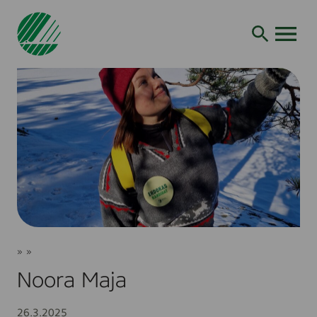
Siirry
hakuun
AVAA VALI
Noora
Joutsenmerkki
»
»
Maja
Vaaliehdokkaat
Noora Maja
26.3.2025