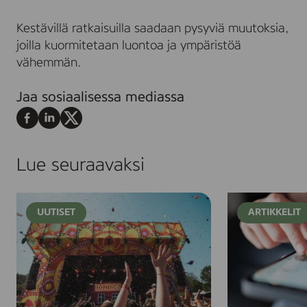
Kestävillä ratkaisuilla saadaan pysyviä muutoksia,
joilla kuormitetaan luontoa ja ympäristöä
vähemmän.
Jaa sosiaalisessa mediassa
Jaa
Jaa
Jaa
Facebookissa
LinkedInissä
X:ssä
Lue seuraavaksi
R
H
UUTISET
ARTIKKELIT
o
a
s
l
k
p
i
a
l
h
d
i