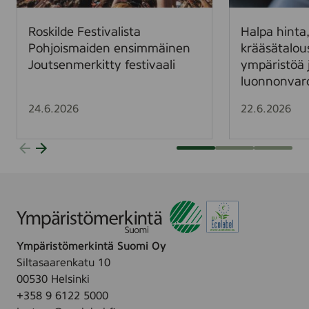
e
n
F
t
Roskilde Festivalista
Halpa hinta,
e
a
Pohjoismaiden ensimmäinen
krääsätalou
s
,
Joutsenmerkitty festivaali
ympäristöä 
t
k
luonnonvar
i
a
v
l
24.6.2026
22.6.2026
a
l
l
i
i
s
s
l
t
a
a
s
P
k
o
u
Ympäristömerkintä Suomi Oy
h
–
Siltasaarenkatu 10
j
k
00530 Helsinki
o
r
+358 9 6122 5000
i
ä