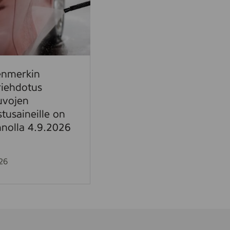
enmerkin
riehdotus
uvojen
tusaineille on
nnolla 4.9.2026
26