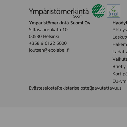
o
h
j
Ympäristömerkintä Suomi Oy
Hyödyll
o
Siltasaarenkatu 10
Yhteys
i
00530 Helsinki
Laskut
s
+358 9 6122 5000
Hakemu
m
joutsen@ecolabel.fi
Ladatt
a
Vaikut
i
d
Briefly
e
Kort p
n
EU-ymp
e
Evästeseloste
Rekisteriseloste
Saavutettavuus
n
s
i
m
m