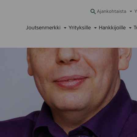
Ajankohtaista
Y
Ava
alav
Joutsenmerkki
Yrityksille
Hankkijoille
T
Avaa
Avaa
Ava
alavalikko
alavalikko
alav