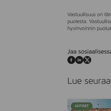
Vastuullisuus on t
puolesta. Vastuull
hyvinvoinnin puolus
Jaa sosiaalises
Jaa
Jaa
Jaa
Facebookissa
LinkedInissä
X:ssä
Lue seuraa
R
UUTISET
o