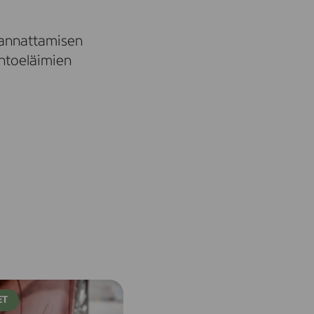
kannattamisen
ntoeläimien
ET