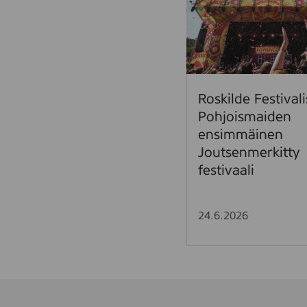
s
k
i
l
d
e
Roskilde Festivali
F
Pohjoismaiden
e
ensimmäinen
s
Joutsenmerkitty
t
festivaali
i
v
a
24.6.2026
l
i
s
t
a
P