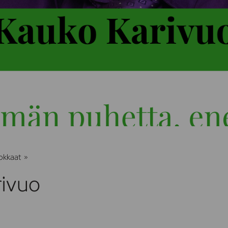
Kauko
okkaat
»
Karivuo
rivuo