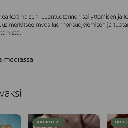
ärkeä kotimaisen ruuantuotannon säilyttämisen ja 
isuus merkitsee myös luonnonsuojelemisen ja tuota
tamista.
sa mediassa
vaksi
H
J
ARTIKKELIT
UUTIS
a
o