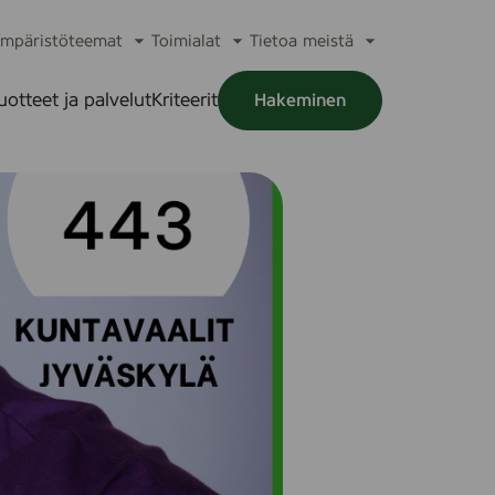
mpäristöteemat
Toimialat
Tietoa meistä
a
Avaa
Avaa
Avaa
alikko
alavalikko
alavalikko
alavalikko
uotteet ja palvelut
Kriteerit
Hakeminen
a
alikko