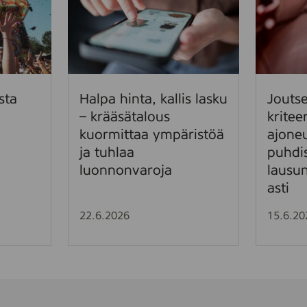
l
u
p
t
a
s
h
e
i
n
n
m
sta
Halpa hinta, kallis lasku
Jouts
t
e
– krääsätalous
kritee
a
r
kuormittaa ympäristöä
ajone
,
k
ja tuhlaa
puhdis
k
i
luonnonvaroja
lausu
a
n
asti
l
k
l
r
22.6.2026
15.6.20
i
i
s
t
l
e
a
e
s
r
k
i