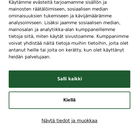
Käytämme evästeitä tarjoamamme sisällön ja
e
l
mainosten räätälöimiseen, sosiaalisen median
s
a
ominaisuuksien tukemiseen ja kävijämäärämme
t
a
analysoimiseen. Lisäksi jaamme sosiaalisen median,
i
l
mainosalan ja analytiikka-alan kumppaneillemme
v
u
tietoja siitä, miten käytät sivustoamme. Kumppanimme
a
o
voivat yhdistää näitä tietoja muihin tietoihin, joita olet
a
n
antanut heille tai joita on kerätty, kun olet käyttänyt
l
n
heidän palvelujaan.
i
o
n
Salli kaikki
v
a
r
Kiellä
o
j
a
Näytä tiedot ja muokkaa