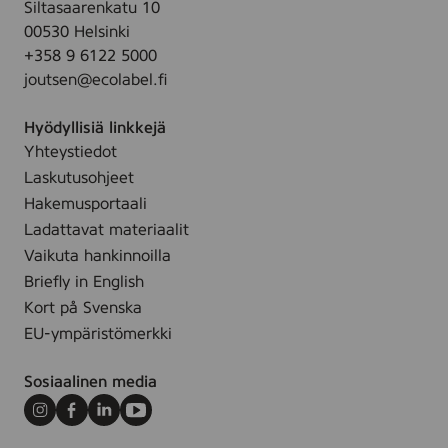
Siltasaarenkatu 10
j
k
00530 Helsinki
o
r
+358 9 6122 5000
i
ä
joutsen@ecolabel.fi
s
ä
m
s
Hyödyllisiä linkkejä
a
ä
Yhteystiedot
i
t
Laskutusohjeet
d
a
Hakemusportaali
e
l
Ladattavat materiaalit
n
o
Vaikuta hankinnoilla
e
u
Briefly in English
n
s
Kort på Svenska
s
k
EU-ympäristömerkki
i
u
m
o
Sosiaalinen media
m
r
ä
m
Instagram
Facebook
LinkedIn
Youtube
i
i