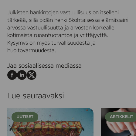
Julkisten hankintojen vastuullisuus on itselleni
tärkeää, sillä pidän henkilökohtaisessa elämässäni
arvossa vastuullisuutta ja arvostan korkealle
kotimaista ruoantuotantoa ja yrittäjyyttä.
Kysymys on myös turvallisuudesta ja
huoltovarmuudesta.
Jaa sosiaalisessa mediassa
Jaa
Jaa
Jaa
Facebookissa
LinkedInissä
X:ssä
Lue seuraavaksi
R
H
UUTISET
ARTIKKELIT
o
a
s
l
k
p