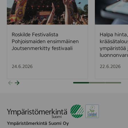
i
a
l
h
d
i
e
n
F
t
Roskilde Festivalista
Halpa hinta,
e
a
Pohjoismaiden ensimmäinen
krääsätalou
s
,
Joutsenmerkitty festivaali
ympäristöä 
t
k
luonnonvar
i
a
v
l
24.6.2026
22.6.2026
a
l
l
i
i
s
s
l
t
a
a
s
P
k
o
u
Ympäristömerkintä Suomi Oy
h
–