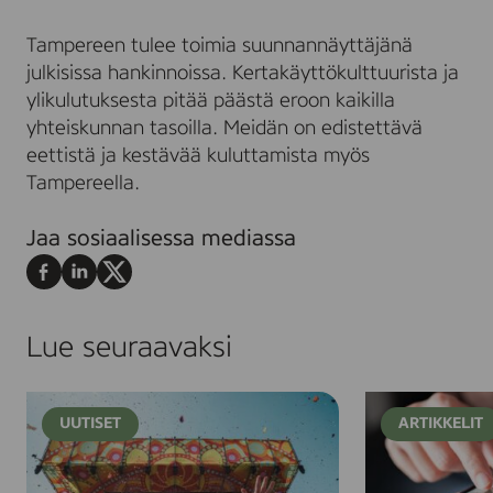
Tampereen tulee toimia suunnannäyttäjänä
julkisissa hankinnoissa. Kertakäyttökulttuurista ja
ylikulutuksesta pitää päästä eroon kaikilla
yhteiskunnan tasoilla. Meidän on edistettävä
eettistä ja kestävää kuluttamista myös
Tampereella.
Jaa sosiaalisessa mediassa
Jaa
Jaa
Jaa
Facebookissa
LinkedInissä
X:ssä
Lue seuraavaksi
R
H
UUTISET
ARTIKKELIT
o
a
s
l
k
p