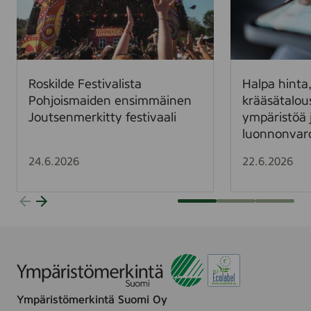
i
a
l
h
d
i
e
n
F
t
Roskilde Festivalista
Halpa hinta,
e
a
Pohjoismaiden ensimmäinen
krääsätalou
s
,
Joutsenmerkitty festivaali
ympäristöä 
t
k
luonnonvar
i
a
v
l
24.6.2026
22.6.2026
a
l
l
i
i
s
s
l
t
a
a
s
P
k
o
u
Ympäristömerkintä Suomi Oy
h
–