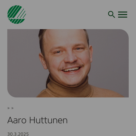
Siirry
hakuun
AVAA VALI
Aaro
Joutsenmerkki
»
»
Huttunen
Vaaliehdokkaat
Aaro Huttunen
30.3.2025