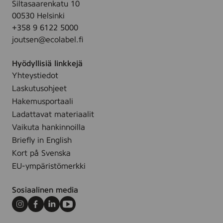
Siltasaarenkatu 10
j
k
00530 Helsinki
o
r
+358 9 6122 5000
i
ä
joutsen@ecolabel.fi
s
ä
m
s
Hyödyllisiä linkkejä
a
ä
Yhteystiedot
i
t
Laskutusohjeet
d
a
Hakemusportaali
e
l
Ladattavat materiaalit
n
o
Vaikuta hankinnoilla
e
u
Briefly in English
n
s
Kort på Svenska
s
k
EU-ympäristömerkki
i
u
m
o
Sosiaalinen media
m
r
ä
m
Instagram
Facebook
LinkedIn
Youtube
i
i