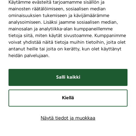
Käytämme evästeitä tarjoamamme sisällön ja
e
l
mainosten räätälöimiseen, sosiaalisen median
s
a
ominaisuuksien tukemiseen ja kävijämäärämme
t
a
analysoimiseen. Lisäksi jaamme sosiaalisen median,
i
l
mainosalan ja analytiikka-alan kumppaneillemme
v
u
tietoja siitä, miten käytät sivustoamme. Kumppanimme
a
o
voivat yhdistää näitä tietoja muihin tietoihin, joita olet
a
n
antanut heille tai joita on kerätty, kun olet käyttänyt
l
n
heidän palvelujaan.
i
o
n
Salli kaikki
v
a
r
Kiellä
o
j
a
Näytä tiedot ja muokkaa