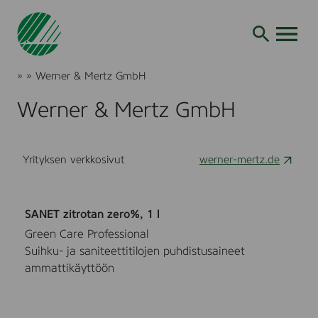
Siirry
hakuun
AVAA VALI
Joutsenmerkki
»
»
Werner & Mertz GmbH
Tuotteet
ja
Werner & Mertz GmbH
palvelut
Yrityksen verkkosivut
werner-mertz.de
SANET zitrotan zero%, 1 l
Green Care Professional
Suihku- ja saniteettitilojen puhdistusaineet
ammattikäyttöön