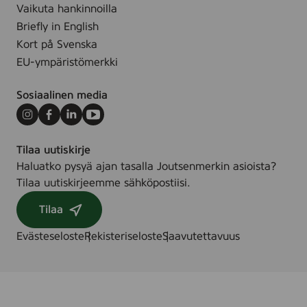
Vaikuta hankinnoilla
Briefly in English
Kort på Svenska
EU-ympäristömerkki
Sosiaalinen media
Instagram
Facebook
LinkedIn
Youtube
Tilaa uutiskirje
Haluatko pysyä ajan tasalla Joutsenmerkin asioista?
Tilaa uutiskirjeemme sähköpostiisi.
Tilaa
Evästeseloste
Rekisteriseloste
Saavutettavuus