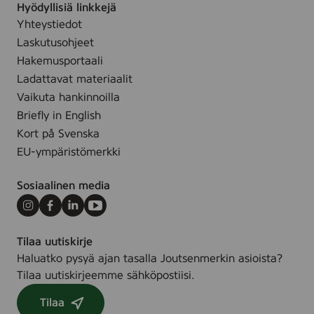
Hyödyllisiä linkkejä
Yhteystiedot
Laskutusohjeet
Hakemusportaali
Ladattavat materiaalit
Vaikuta hankinnoilla
Briefly in English
Kort på Svenska
EU-ympäristömerkki
Sosiaalinen media
Instagram
Facebook
LinkedIn
Youtube
Tilaa uutiskirje
Haluatko pysyä ajan tasalla Joutsenmerkin asioista?
Tilaa uutiskirjeemme sähköpostiisi.
Tilaa