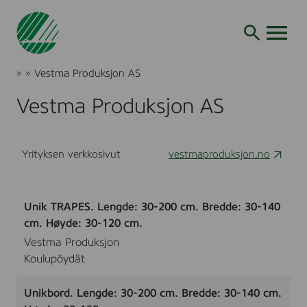
Siirry
hakuun
AVAA VALI
Joutsenmerkki
»
»
Vestma Produksjon AS
Tuotteet
ja
Vestma Produksjon AS
palvelut
Yrityksen verkkosivut
vestmaproduksjon.no
Unik TRAPES. Lengde: 30-200 cm. Bredde: 30-140
cm. Høyde: 30-120 cm.
Vestma Produksjon
Koulupöydät
Unikbord. Lengde: 30-200 cm. Bredde: 30-140 cm.