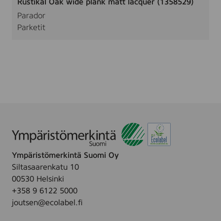
Rustikal Oak wide plank matt lacquer (1358529)
Parador
Parketit
Ympäristömerkintä Suomi Oy
Siltasaarenkatu 10
00530 Helsinki
+358 9 6122 5000
joutsen@ecolabel.fi