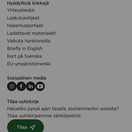
Hyödyllisiä linkkejä
Yhteystiedot
Laskutusohjeet
Hakemusportaali
Ladattavat materiaalit
Vaikuta hankinnoilla
Briefly in English
Kort på Svenska
EU-ympäristömerkki
Sosiaalinen media
Instagram
Facebook
LinkedIn
Youtube
Tilaa uutiskirje
Haluatko pysyä ajan tasalla Joutsenmerkin asioista?
Tilaa uutiskirjeemme sähköpostiisi.
Tilaa