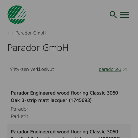
Siirry
hakuun
AVAA VALI
Joutsenmerkki
»
»
Parador GmbH
Tuotteet
ja
Parador GmbH
palvelut
Yrityksen verkkosivut
parador.eu
Parador Engineered wood flooring Classic 3060
Oak 3-strip matt lacquer (1745693)
Parador
Parketit
Parador Engineered wood flooring Classic 3060