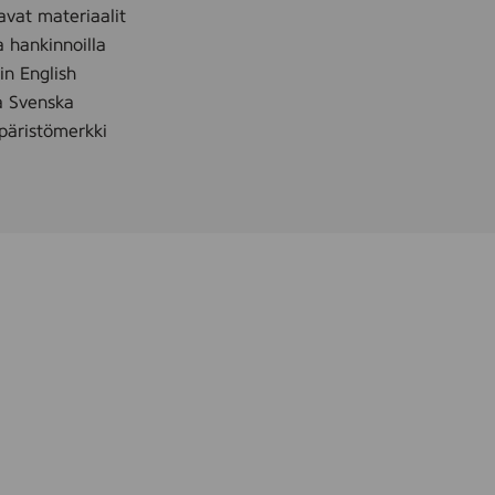
avat materiaalit
a hankinnoilla
 in English
å Svenska
äristömerkki