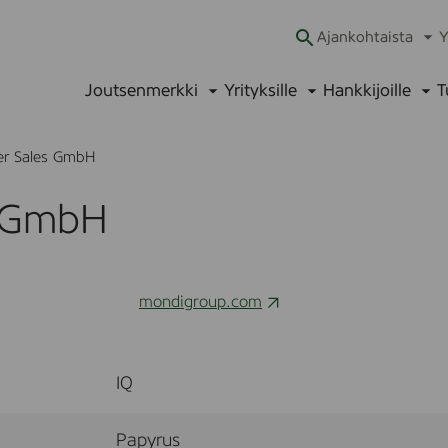
Ajankohtaista
Y
Ava
alav
Joutsenmerkki
Yrityksille
Hankkijoille
T
Avaa
Avaa
Ava
alavalikko
alavalikko
alav
er Sales GmbH
s GmbH
mondigroup.com
IQ
Papyrus