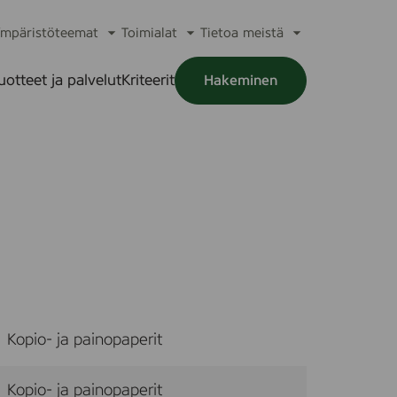
mpäristöteemat
Toimialat
Tietoa meistä
a
Avaa
Avaa
Avaa
alikko
alavalikko
alavalikko
alavalikko
uotteet ja palvelut
Kriteerit
Hakeminen
a
alikko
Kopio- ja painopaperit
Kopio- ja painopaperit