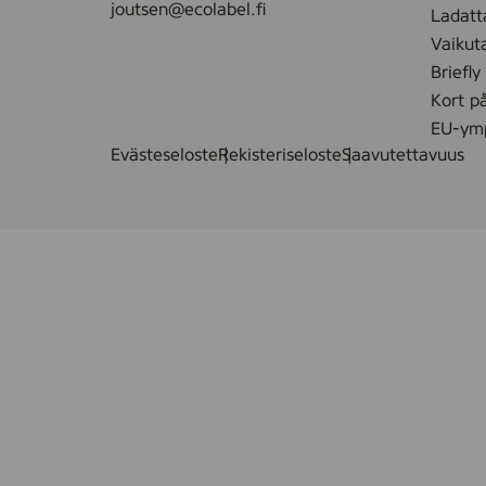
joutsen@ecolabel.fi
Ladatt
Vaikut
Briefly
Kort p
EU-ymp
Evästeseloste
Rekisteriseloste
Saavutettavuus