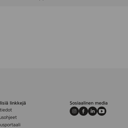
isiä linkkejä
Sosiaalinen media
tiedot
Instagram
Facebook
LinkedIn
Youtube
usohjeet
sportaali