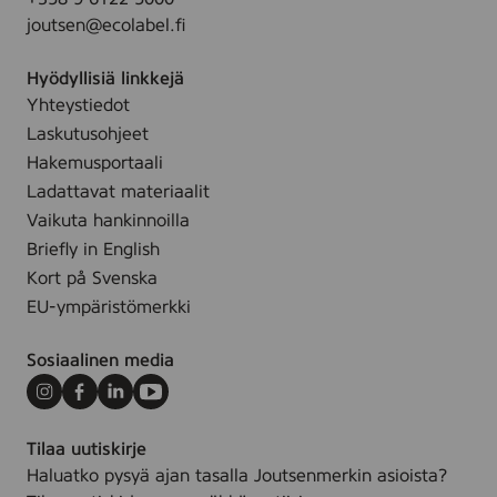
joutsen@ecolabel.fi
Hyödyllisiä linkkejä
Yhteystiedot
Laskutusohjeet
Hakemusportaali
Ladattavat materiaalit
Vaikuta hankinnoilla
Briefly in English
Kort på Svenska
EU-ympäristömerkki
Sosiaalinen media
Instagram
Facebook
LinkedIn
Youtube
Tilaa uutiskirje
Haluatko pysyä ajan tasalla Joutsenmerkin asioista?