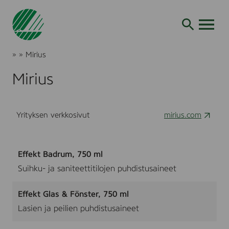
Siirry
hakuun
AVAA VALI
Joutsenmerkki
»
»
Mirius
Tuotteet
ja
Mirius
palvelut
Yrityksen verkkosivut
mirius.com
Effekt Badrum, 750 ml
Suihku- ja saniteettitilojen puhdistusaineet
Effekt Glas & Fönster, 750 ml
Lasien ja peilien puhdistusaineet