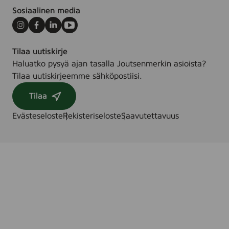
Sosiaalinen media
Instagram
Facebook
LinkedIn
Youtube
Tilaa uutiskirje
Haluatko pysyä ajan tasalla Joutsenmerkin asioista?
Tilaa uutiskirjeemme sähköpostiisi.
Tilaa
Evästeseloste
Rekisteriseloste
Saavutettavuus