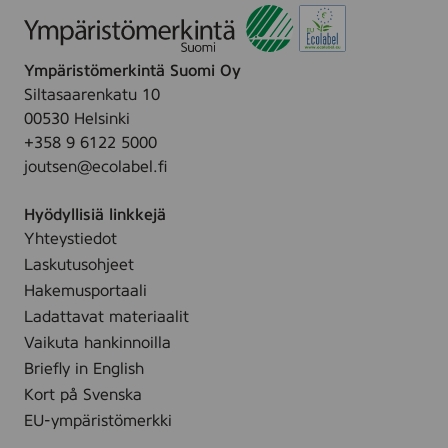
Ympäristömerkintä Suomi Oy
Siltasaarenkatu 10
00530 Helsinki
+358 9 6122 5000
joutsen@ecolabel.fi
Hyödyllisiä linkkejä
Yhteystiedot
Laskutusohjeet
Hakemusportaali
Ladattavat materiaalit
Vaikuta hankinnoilla
Briefly in English
Kort på Svenska
EU-ympäristömerkki