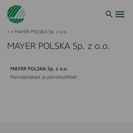
Siirry
hakuun
AVAA VALI
Joutsenmerkki
»
»
MAYER POLSKA Sp. z o.o.
Tuotteet
ja
MAYER POLSKA Sp. z o.o.
palvelut
MAYER POLSKA Sp. z o.o.
Painolaitokset ja painotuotteet