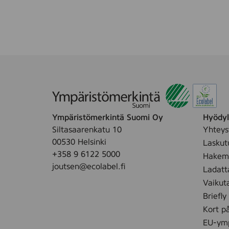
Ympäristömerkintä Suomi Oy
Hyödyll
Siltasaarenkatu 10
Yhteys
00530 Helsinki
Laskut
+358 9 6122 5000
Hakemu
joutsen@ecolabel.fi
Ladatt
Vaikut
Briefly
Kort p
EU-ymp