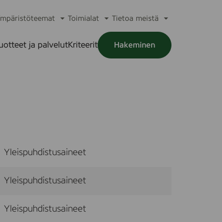
mpäristöteemat
Toimialat
Tietoa meistä
a
Avaa
Avaa
Avaa
alikko
alavalikko
alavalikko
alavalikko
uotteet ja palvelut
Kriteerit
Hakeminen
a
alikko
Yleispuhdistusaineet
Yleispuhdistusaineet
Yleispuhdistusaineet