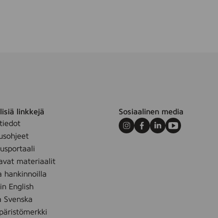
isiä linkkejä
Sosiaalinen media
tiedot
Instagram
Facebook
LinkedIn
Youtube
usohjeet
sportaali
avat materiaalit
a hankinnoilla
 in English
å Svenska
äristömerkki