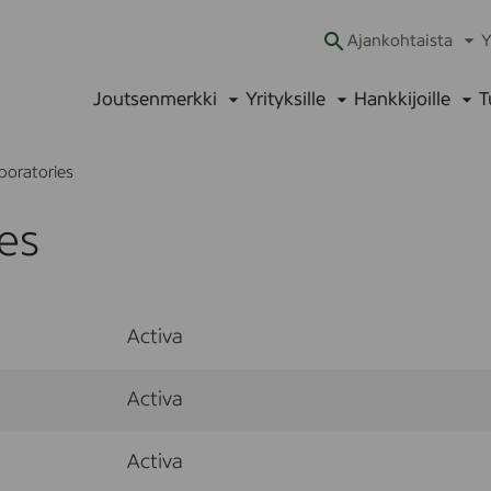
Ajankohtaista
Y
Ava
alav
Joutsenmerkki
Yrityksille
Hankkijoille
T
Avaa
Avaa
Ava
alavalikko
alavalikko
alav
boratories
es
Activa
Activa
Activa