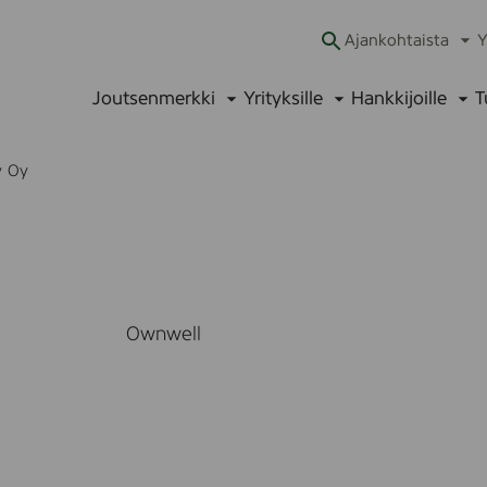
Ajankohtaista
Y
Ava
alav
Joutsenmerkki
Yrityksille
Hankkijoille
T
Avaa
Avaa
Ava
alavalikko
alavalikko
alav
y Oy
Ownwell