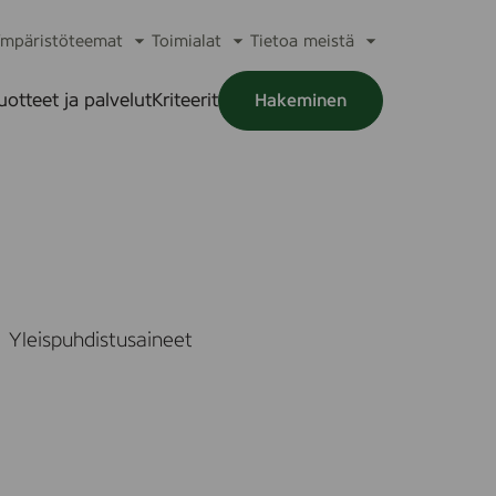
mpäristöteemat
Toimialat
Tietoa meistä
a
Avaa
Avaa
Avaa
alikko
alavalikko
alavalikko
alavalikko
uotteet ja palvelut
Kriteerit
Hakeminen
a
alikko
Yleispuhdistusaineet