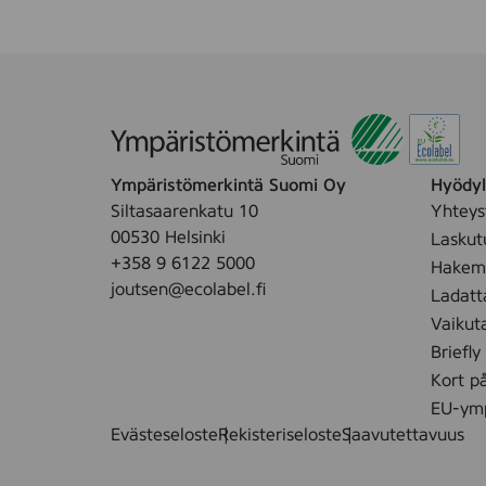
Ympäristömerkintä Suomi Oy
Hyödyll
Siltasaarenkatu 10
Yhteys
00530 Helsinki
Laskut
+358 9 6122 5000
Hakemu
joutsen@ecolabel.fi
Ladatt
Vaikut
Briefly
Kort p
EU-ymp
Evästeseloste
Rekisteriseloste
Saavutettavuus