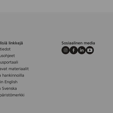
isiä linkkejä
Sosiaalinen media
tiedot
Instagram
Facebook
LinkedIn
Youtube
usohjeet
sportaali
avat materiaalit
a hankinnoilla
 in English
å Svenska
äristömerkki