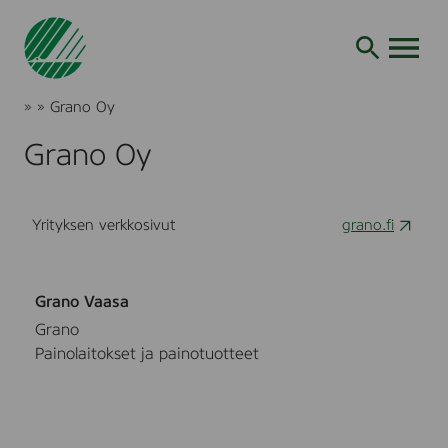
Siirry
hakuun
AVAA VALI
Joutsenmerkki
»
»
Grano Oy
Tuotteet
ja
Grano Oy
palvelut
Yrityksen verkkosivut
grano.fi
Grano Vaasa
Grano
Painolaitokset ja painotuotteet