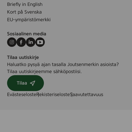
Briefly in English
Kort på Svenska
EU-ympäristömerkki
Sosiaalinen media
Instagram
Facebook
LinkedIn
Youtube
Tilaa uutiskirje
Haluatko pysyä ajan tasalla Joutsenmerkin asioista?
Tilaa uutiskirjeemme sähköpostiisi.
Tilaa
Evästeseloste
Rekisteriseloste
Saavutettavuus