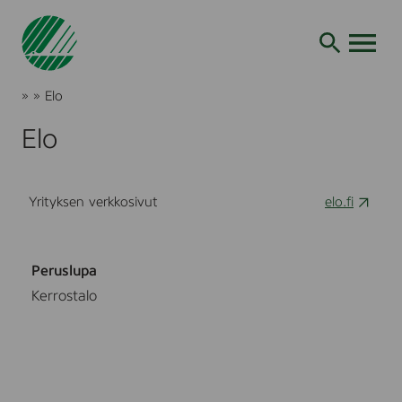
Siirry
hakuun
AVAA VALI
Joutsenmerkki
»
»
Elo
Tuotteet
ja
Elo
palvelut
Yrityksen verkkosivut
elo.fi
Peruslupa
Kerrostalo