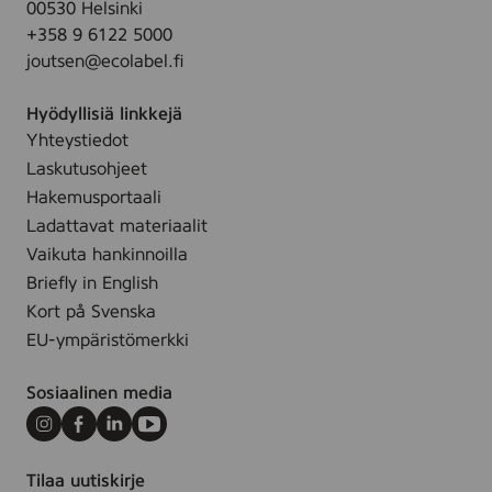
00530 Helsinki
l
+358 9 6122 5000
k
joutsen@ecolabel.fi
a
i
Hyödyllisiä linkkejä
s
Yhteystiedot
u
Laskutusohjeet
u
Hakemusportaali
n
Ladattavat materiaalit
Vaikuta hankinnoilla
Briefly in English
Kort på Svenska
EU-ympäristömerkki
Sosiaalinen media
Instagram
Facebook
LinkedIn
Youtube
Tilaa uutiskirje