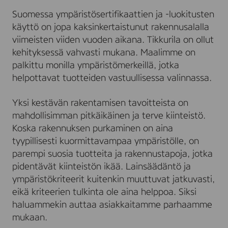
Suomessa ympäristösertifikaattien ja -luokitusten
käyttö on jopa kaksinkertaistunut rakennusalalla
viimeisten viiden vuoden aikana. Tikkurila on ollut
kehityksessä vahvasti mukana. Maalimme on
palkittu monilla ympäristömerkeillä, jotka
helpottavat tuotteiden vastuullisessa valinnassa.
Yksi kestävän rakentamisen tavoitteista on
mahdollisimman pitkäikäinen ja terve kiinteistö.
Koska rakennuksen purkaminen on aina
tyypillisesti kuormittavampaa ympäristölle, on
parempi suosia tuotteita ja rakennustapoja, jotka
pidentävät kiinteistön ikää. Lainsäädäntö ja
ympäristökriteerit kuitenkin muuttuvat jatkuvasti,
eikä kriteerien tulkinta ole aina helppoa. Siksi
haluammekin auttaa asiakkaitamme parhaamme
mukaan.