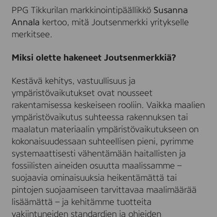
PPG Tikkurilan markkinointipäällikkö
Susanna
Annala
kertoo, mitä Joutsenmerkki yritykselle
merkitsee.
Miksi olette hakeneet Joutsenmerkkiä?
Kestävä kehitys, vastuullisuus ja
ympäristövaikutukset ovat nousseet
rakentamisessa keskeiseen rooliin. Vaikka maalien
ympäristövaikutus suhteessa rakennuksen tai
maalatun materiaalin ympäristövaikutukseen on
kokonaisuudessaan suhteellisen pieni, pyrimme
systemaattisesti vähentämään haitallisten ja
fossiilisten aineiden osuutta maalissamme –
suojaavia ominaisuuksia heikentämättä tai
pintojen suojaamiseen tarvittavaa maalimäärää
lisäämättä – ja kehitämme tuotteita
vakiintuneiden standardien ja ohjeiden