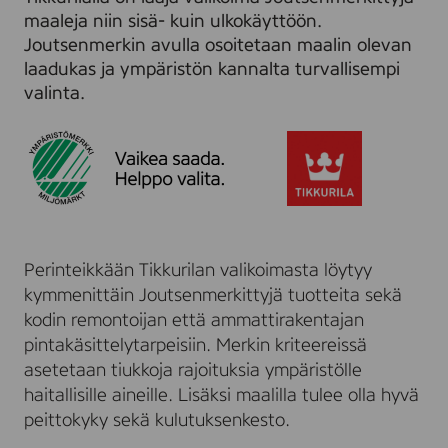
n
k
u
maaleja niin sisä- kuin ulkokäyttöön.
m
s
k
Joutsenmerkin avulla osoitetaan maalin olevan
e
i
s
laadukas ja ympäristön kannalta turvallisempi
r
l
i
valinta.
k
l
a
k
e
J
i
o
u
t
s
e
n
m
Perinteikkään Tikkurilan valikoimasta löytyy
e
kymmenittäin Joutsenmerkittyjä tuotteita sekä
r
k
kodin remontoijan että ammattirakentajan
i
pintakäsittelytarpeisiin. Merkin kriteereissä
s
asetetaan tiukkoja rajoituksia ympäristölle
t
haitallisille aineille. Lisäksi maalilla tulee olla hyvä
ä
peittokyky sekä kulutuksenkesto.