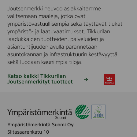
Joutsenmerkki neuvoo asiakkaitamme
valitsemaan maaleja, jotka ovat
ympäristövastuullisempia sekä täyttävät tiukat
ympäristö- ja laatuvaatimukset. Tikkurilan
laadukkaiden tuotteiden, palveluiden ja
asiantuntijuuden avulla parannetaan
asuntokannan ja infrastruktuurin kestävyyttä
sekä luodaan kauniimpia tiloja.
Katso kaikki Tikkurilan
Joutsenmerkityt tuotteet
S
i
i
r
r
y
Ympäristömerkintä Suomi Oy
j
Siltasaarenkatu 10
u