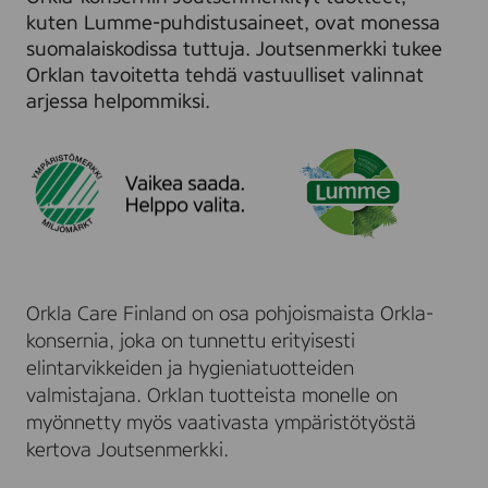
n
k
u
kuten Lumme-puhdistusaineet, ovat monessa
m
s
k
suomalaiskodissa tuttuja. Joutsenmerkki tukee
e
i
s
Orklan tavoitetta tehdä vastuulliset valinnat
r
l
i
arjessa helpommiksi.
k
l
a
k
e
J
i
o
u
t
s
e
n
m
e
Orkla Care Finland on osa pohjoismaista Orkla-
r
konsernia, joka on tunnettu erityisesti
k
elintarvikkeiden ja hygieniatuotteiden
i
s
valmistajana. Orklan tuotteista monelle on
t
myönnetty myös vaativasta ympäristötyöstä
ä
kertova Joutsenmerkki.