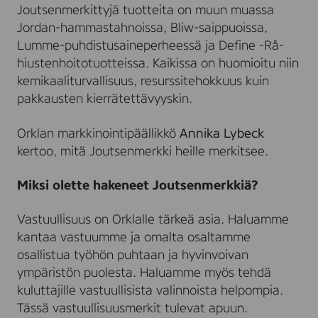
Joutsenmerkittyjä tuotteita on muun muassa
Jordan-hammastahnoissa, Bliw-saippuoissa,
Lumme-puhdistusaineperheessä ja Define -Rå-
hiustenhoitotuotteissa. Kaikissa on huomioitu niin
kemikaaliturvallisuus, resurssitehokkuus kuin
pakkausten kierrätettävyyskin.
Orklan markkinointipäällikkö
Annika Lybeck
kertoo, mitä Joutsenmerkki heille merkitsee.
Miksi olette hakeneet Joutsenmerkkiä?
Vastuullisuus on Orklalle tärkeä asia. Haluamme
kantaa vastuumme ja omalta osaltamme
osallistua työhön puhtaan ja hyvinvoivan
ympäristön puolesta. Haluamme myös tehdä
kuluttajille vastuullisista valinnoista helpompia.
Tässä vastuullisuusmerkit tulevat apuun.