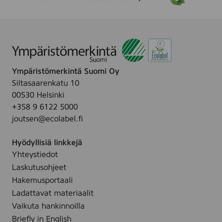
S
i
i
r
r
y
Ympäristömerkintä Suomi Oy
j
Siltasaarenkatu 10
u
00530 Helsinki
l
+358 9 6122 5000
k
joutsen@ecolabel.fi
a
i
Hyödyllisiä linkkejä
s
Yhteystiedot
u
Laskutusohjeet
u
Hakemusportaali
n
Ladattavat materiaalit
Vaikuta hankinnoilla
Briefly in English