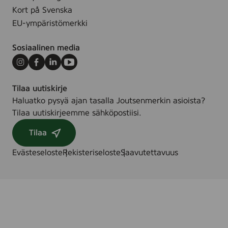
Kort på Svenska
EU-ympäristömerkki
Sosiaalinen media
Instagram
Facebook
LinkedIn
Youtube
Tilaa uutiskirje
Haluatko pysyä ajan tasalla Joutsenmerkin asioista?
Tilaa uutiskirjeemme sähköpostiisi.
Tilaa
Evästeseloste
Rekisteriseloste
Saavutettavuus