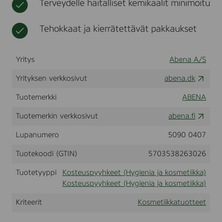
Terveydelle haitalliset kemikaalit minimoitu
i
t
i
n
k
e
Tehokkaat ja kierrätettävät pakkaukset
k
i
a
t
a
Yritys
Abena A/S
h
a
Yrityksen verkkosivut
abena.dk
j
u
s
Tuotemerkki
ABENA
t
e
Tuotemerkin verkkosivut
abena.fi
e
l
Lupanumero
5090 0407
l
a
Tuotekoodi (GTIN)
5703538263026
,
5
Tuotetyyppi
Kosteuspyyhkeet (Hygienia ja kosmetiikka)
k
Kosteuspyyhkeet (Hygienia ja kosmetiikka)
p
l
Kriteerit
Kosmetiikkatuotteet