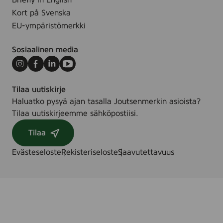
Briefly in English
Kort på Svenska
EU-ympäristömerkki
Sosiaalinen media
Instagram
Facebook
LinkedIn
Youtube
Tilaa uutiskirje
Haluatko pysyä ajan tasalla Joutsenmerkin asioista?
Tilaa uutiskirjeemme sähköpostiisi.
Tilaa
Evästeseloste
Rekisteriseloste
Saavutettavuus