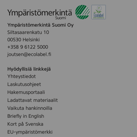
Ympäristömerkintä Suomi Oy
Siltasaarenkatu 10
00530 Helsinki
+358 9 6122 5000
joutsen@ecolabel.fi
Hyödyllisiä linkkejä
Yhteystiedot
Laskutusohjeet
Hakemusportaali
Ladattavat materiaalit
Vaikuta hankinnoilla
Briefly in English
Kort på Svenska
EU-ympäristömerkki