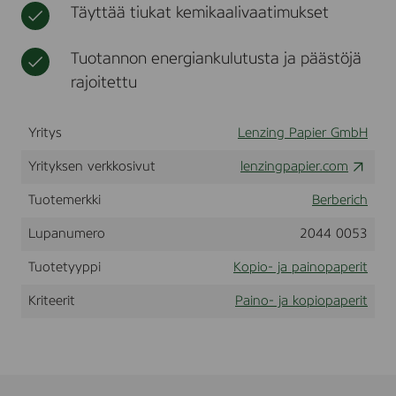
Täyttää tiukat kemikaalivaatimukset
t
i
r
r
i
j
t
Tuotannon energiankulutusta ja päästöjä
e
rajoitettu
k
u
o
Yritys
Lenzing Papier GmbH
r
e
Yrityksen verkkosivut
lenzingpapier.com
t
Tuotemerkki
Berberich
Lupanumero
2044 0053
Tuotetyyppi
Kopio- ja painopaperit
Kriteerit
Paino- ja kopiopaperit