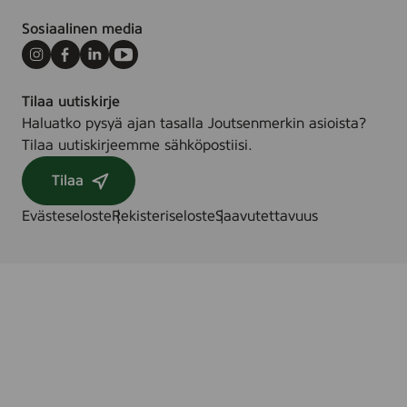
Sosiaalinen media
Instagram
Facebook
LinkedIn
Youtube
Tilaa uutiskirje
Haluatko pysyä ajan tasalla Joutsenmerkin asioista?
Tilaa uutiskirjeemme sähköpostiisi.
Tilaa
Evästeseloste
Rekisteriseloste
Saavutettavuus