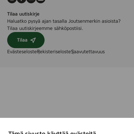
Instagram
Facebook
LinkedIn
Youtube
Tilaa uutiskirje
Haluatko pysyä ajan tasalla Joutsenmerkin asioista?
Tilaa uutiskirjeemme sähköpostiisi.
Tilaa
Evästeseloste
Rekisteriseloste
Saavutettavuus