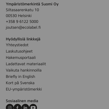
Ympäristömerkintä Suomi Oy
Siltasaarenkatu 10
00530 Helsinki
+358 9 6122 5000
joutsen@ecolabel.fi
Hyödyllisiä linkkejä
Yhteystiedot
Laskutusohjeet
Hakemusportaali
Ladattavat materiaalit
Vaikuta hankinnoilla
Briefly in English
Kort på Svenska
EU-ympäristömerkki
Sosiaalinen media