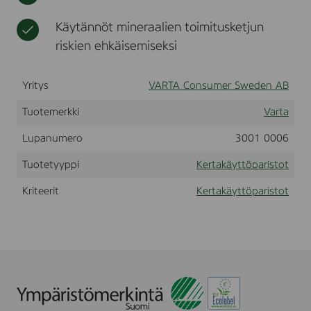
r
t
o
L
t
Käytännöt mineraalien toimitusketjun
R
riskien ehkäisemiseksi
1
4
Yritys
VARTA Consumer Sweden AB
Tuotemerkki
Varta
Lupanumero
3001 0006
Tuotetyyppi
Kertakäyttöparistot
Kriteerit
Kertakäyttöparistot