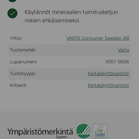
r
t
o
9
t
Käytännöt mineraalien toimitusketjun
V
riskien ehkäisemiseksi
Yritys
VARTA Consumer Sweden AB
Tuotemerkki
Varta
Lupanumero
3001 0006
Tuotetyyppi
Kertakäyttöparistot
Kriteerit
Kertakäyttöparistot