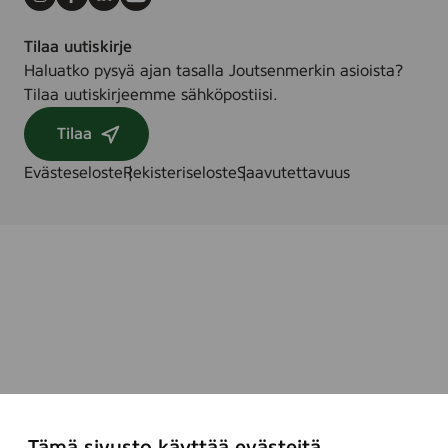
Instagram
Facebook
LinkedIn
Youtube
Tilaa uutiskirje
Haluatko pysyä ajan tasalla Joutsenmerkin asioista?
Tilaa uutiskirjeemme sähköpostiisi.
Tilaa
Evästeseloste
Rekisteriseloste
Saavutettavuus