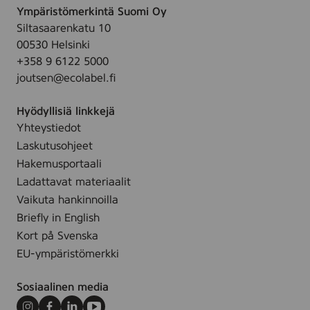
Ympäristömerkintä Suomi Oy
Siltasaarenkatu 10
00530 Helsinki
+358 9 6122 5000
joutsen@ecolabel.fi
Hyödyllisiä linkkejä
Yhteystiedot
Laskutusohjeet
Hakemusportaali
Ladattavat materiaalit
Vaikuta hankinnoilla
Briefly in English
Kort på Svenska
EU-ympäristömerkki
Sosiaalinen media