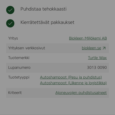
h
t
h
,
Puhdistaa tehokkaasti
o
2
i
0
t
Kierrätettävät pakkaukset
8
o
l
Yritys
Biokleen Miljökemi AB
Yrityksen verkkosivut
biokleen.se
Tuotemerkki
Turtle Wax
Lupanumero
3013 0090
Tuotetyyppi
Autoshampoot (Pesu ja puhdistus)
Autoshampoot (Liikenne ja logistiikka)
Kriteerit
Ajoneuvojen puhdistusaineet