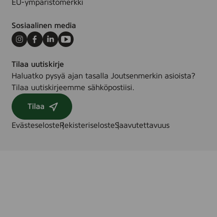
EU-ympäristömerkki
Sosiaalinen media
Instagram
Facebook
LinkedIn
Youtube
Tilaa uutiskirje
Haluatko pysyä ajan tasalla Joutsenmerkin asioista?
Tilaa uutiskirjeemme sähköpostiisi.
Tilaa
Evästeseloste
Rekisteriseloste
Saavutettavuus