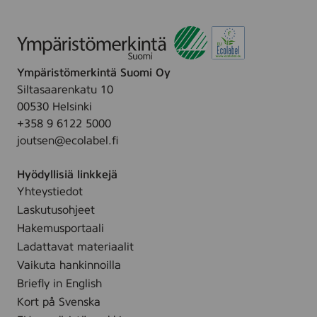
Ympäristömerkintä Suomi Oy
Siltasaarenkatu 10
00530 Helsinki
+358 9 6122 5000
joutsen@ecolabel.fi
Hyödyllisiä linkkejä
Yhteystiedot
Laskutusohjeet
Hakemusportaali
Ladattavat materiaalit
Vaikuta hankinnoilla
Briefly in English
Kort på Svenska