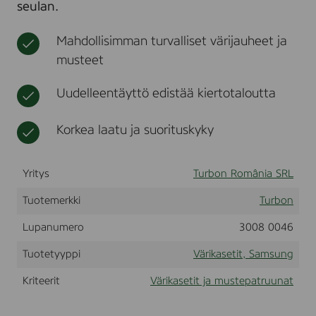
seulan.
n
t
n
g
g
M
Mahdollisimman turvalliset värijauheet ja
L
musteet
-
1
5
Uudelleentäyttö edistää kiertotaloutta
1
0
/
Korkea laatu ja suorituskyky
1
7
1
Yritys
Turbon România SRL
0
/
Tuotemerkki
Turbon
;
S
C
Lupanumero
3008 0046
X
-
Tuotetyyppi
Värikasetit, Samsung
4
0
Kriteerit
Värikasetit ja mustepatruunat
1
6
/