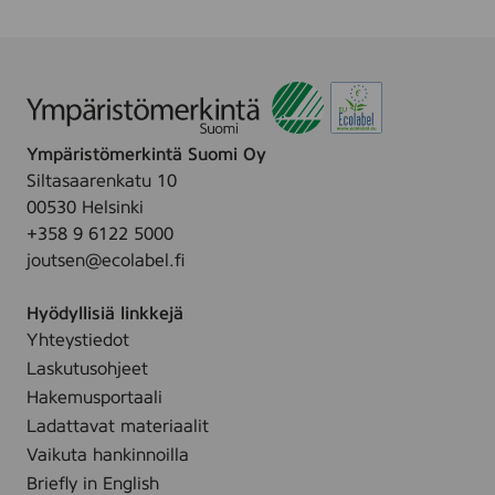
4
2
1
6
F
M
F
Ympäristömerkintä Suomi Oy
P
;
Siltasaarenkatu 10
L
00530 Helsinki
e
+358 9 6122 5000
x
m
joutsen@ecolabel.fi
a
r
Hyödyllisiä linkkejä
k
X
Yhteystiedot
2
Laskutusohjeet
1
Hakemusportaali
5
,
Ladattavat materiaalit
B
Vaikuta hankinnoilla
l
a
Briefly in English