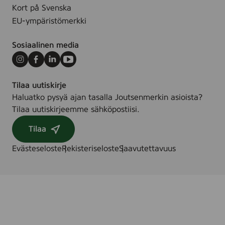
c
Kort på Svenska
k
,
EU-ympäristömerkki
(
M
Sosiaalinen media
L
-
1
Instagram
Facebook
LinkedIn
Youtube
7
1
Tilaa uutiskirje
0
Haluatko pysyä ajan tasalla Joutsenmerkin asioista?
D
Tilaa uutiskirjeemme sähköpostiisi.
3
)
Tilaa
Evästeseloste
Rekisteriseloste
Saavutettavuus