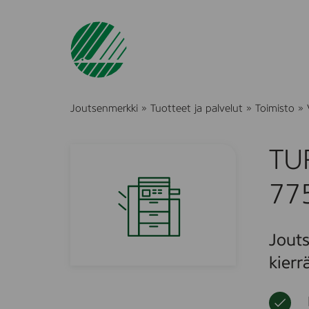
Joutsenmerkki
»
Tuotteet ja palvelut
»
Toimisto
»
TU
77
Jouts
kierr