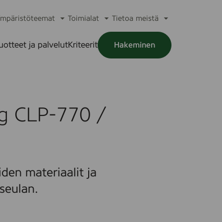
mpäristöteemat
Toimialat
Tietoa meistä
a
Avaa
Avaa
Avaa
alikko
alavalikko
alavalikko
alavalikko
uotteet ja palvelut
Kriteerit
Hakeminen
a
alikko
g CLP-770 /
den materiaalit ja
seulan.