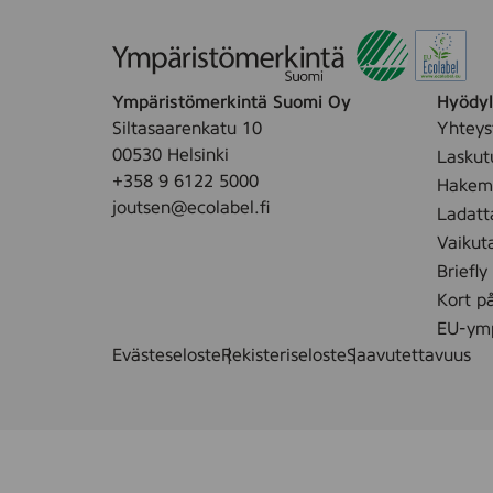
Ympäristömerkintä Suomi Oy
Hyödyll
Siltasaarenkatu 10
Yhteys
00530 Helsinki
Laskut
+358 9 6122 5000
Hakemu
joutsen@ecolabel.fi
Ladatt
Vaikut
Briefly
Kort p
EU-ymp
Evästeseloste
Rekisteriseloste
Saavutettavuus