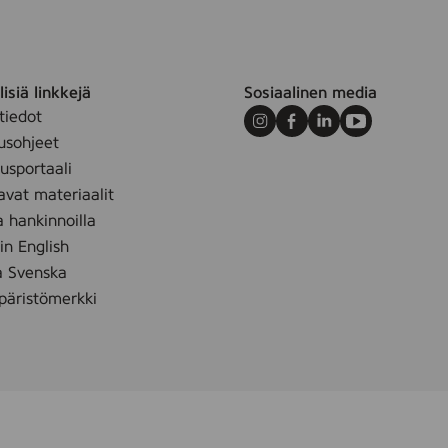
9
2
S
)
isiä linkkejä
Sosiaalinen media
tiedot
Instagram
Facebook
LinkedIn
Youtube
usohjeet
sportaali
avat materiaalit
a hankinnoilla
 in English
å Svenska
äristömerkki