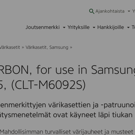
Ajankohtaista
Y
Ava
alav
Joutsenmerkki
Yrityksille
Hankkijoille
T
Avaa
Avaa
Ava
alavalikko
alavalikko
alav
T
Värikasetit
»
Värikasetit, Samsung
»
U
R
B
RBON, for use in Samsun
O
N
,
5, (CLT-M6092S)
f
o
r
u
enmerkittyjen värikasettien ja -patruunoi
s
e
ätysmenetelmät ovat käyneet läpi tiukan 
i
n
S
Mahdollisimman turvalliset värijauheet ja musteet
a