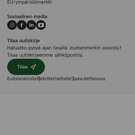
0
EU-ympäristömerkki
9
2
Sosiaalinen media
S
)
Instagram
Facebook
LinkedIn
Youtube
Tilaa uutiskirje
Haluatko pysyä ajan tasalla Joutsenmerkin asioista?
Tilaa uutiskirjeemme sähköpostiisi.
Tilaa
Evästeseloste
Rekisteriseloste
Saavutettavuus