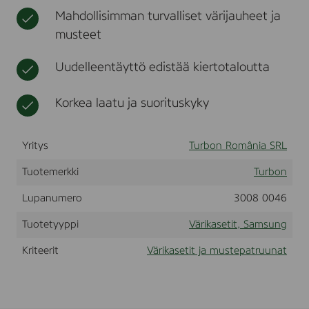
n
t
n
Mahdollisimman turvalliset värijauheet ja
g
g
musteet
C
L
P
Uudelleentäyttö edistää kiertotaloutta
-
3
1
Korkea laatu ja suorituskyky
0
,
C
Yritys
Turbon România SRL
L
P
Tuotemerkki
-
Turbon
3
1
Lupanumero
3008 0046
5
,
Tuotetyyppi
Värikasetit, Samsung
C
L
Kriteerit
Värikasetit ja mustepatruunat
X
-
3
1
7