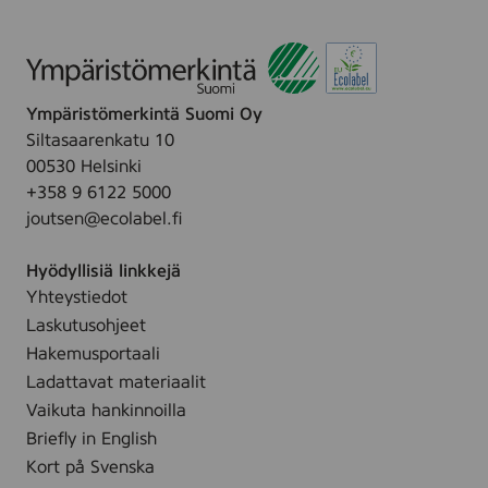
0
,
C
L
X
Ympäristömerkintä Suomi Oy
-
3
Siltasaarenkatu 10
1
00530 Helsinki
7
+358 9 6122 5000
5
,
joutsen@ecolabel.fi
B
l
Hyödyllisiä linkkejä
a
c
Yhteystiedot
k
Laskutusohjeet
,
(
Hakemusportaali
C
Ladattavat materiaalit
L
Vaikuta hankinnoilla
T
-
Briefly in English
K
Kort på Svenska
4