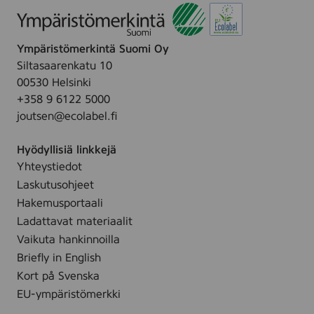
6
0
,
Ympäristömerkintä Suomi Oy
B
l
Siltasaarenkatu 10
a
00530 Helsinki
c
+358 9 6122 5000
k
,
joutsen@ecolabel.fi
(
C
Hyödyllisiä linkkejä
L
P
Yhteystiedot
-
Laskutusohjeet
K
3
Hakemusportaali
0
Ladattavat materiaalit
0
Vaikuta hankinnoilla
A
)
Briefly in English
Kort på Svenska
EU-ympäristömerkki