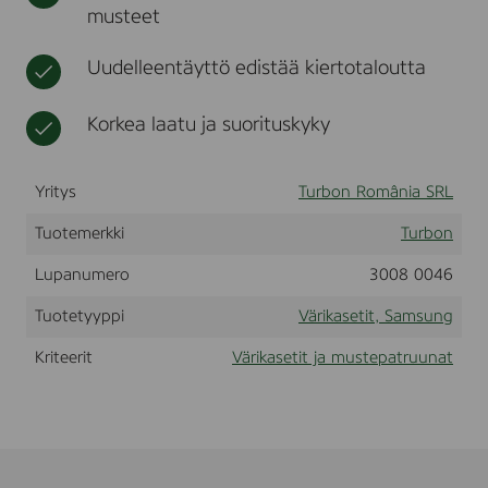
musteet
n
t
n
g
g
C
Uudelleentäyttö edistää kiertotaloutta
L
P
-
Korkea laatu ja suorituskyky
3
0
0
Yritys
Turbon România SRL
,
C
L
Tuotemerkki
Turbon
X
-
Lupanumero
3008 0046
2
1
Tuotetyyppi
Värikasetit, Samsung
6
0
Kriteerit
Värikasetit ja mustepatruunat
,
C
L
X
-
3
1