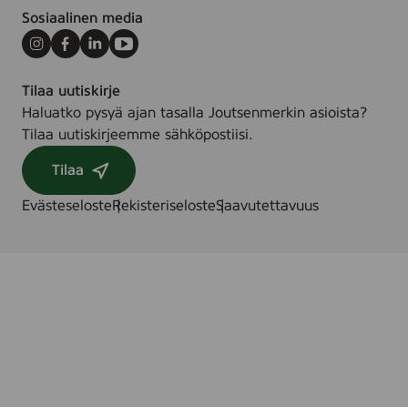
Sosiaalinen media
Instagram
Facebook
LinkedIn
Youtube
Tilaa uutiskirje
Haluatko pysyä ajan tasalla Joutsenmerkin asioista?
Tilaa uutiskirjeemme sähköpostiisi.
Tilaa
Evästeseloste
Rekisteriseloste
Saavutettavuus