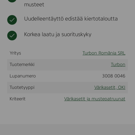
musteet
1
t
0
/
Uudelleentäyttö edistää kiertotaloutta
-
c
d
Korkea laatu ja suorituskyky
n
/
-
Yritys
Turbon România SRL
d
n
/
Tuotemerkki
Turbon
-
d
Lupanumero
3008 0046
t
n
Tuotetyyppi
Värikasetit, OKI
/
-
Kriteerit
Värikasetit ja mustepatruunat
n
,
M
a
g
e
n