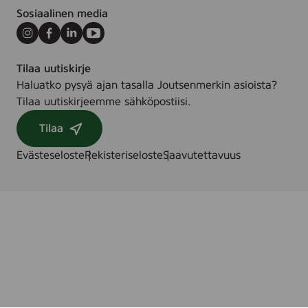
Sosiaalinen media
Instagram
Facebook
LinkedIn
Youtube
Tilaa uutiskirje
Haluatko pysyä ajan tasalla Joutsenmerkin asioista?
Tilaa uutiskirjeemme sähköpostiisi.
Tilaa
Evästeseloste
Rekisteriseloste
Saavutettavuus