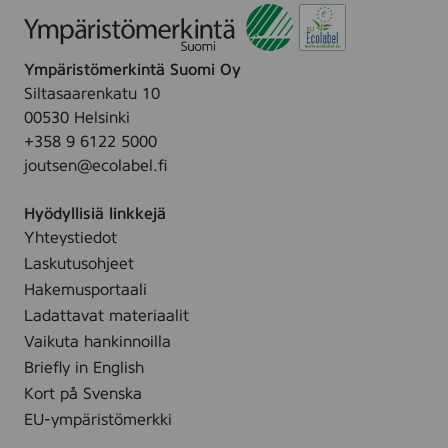
t
a
,
Ympäristömerkintä Suomi Oy
(
4
Siltasaarenkatu 10
4
00530 Helsinki
3
+358 9 6122 5000
1
5
joutsen@ecolabel.fi
3
0
Hyödyllisiä linkkejä
6
)
Yhteystiedot
Laskutusohjeet
Hakemusportaali
Ladattavat materiaalit
Vaikuta hankinnoilla
Briefly in English
Kort på Svenska
EU-ympäristömerkki