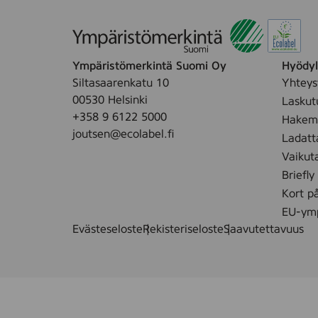
Ympäristömerkintä Suomi Oy
Hyödyll
Siltasaarenkatu 10
Yhteys
00530 Helsinki
Laskut
+358 9 6122 5000
Hakemu
joutsen@ecolabel.fi
Ladatt
Vaikut
Briefly
Kort p
EU-ymp
Evästeseloste
Rekisteriseloste
Saavutettavuus