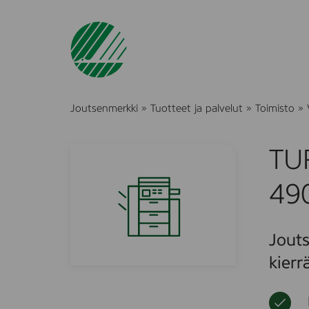
Joutsenmerkki
»
Tuotteet ja palvelut
»
Toimisto
»
TUR
490
Jouts
kierr