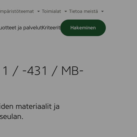
mpäristöteemat
Toimialat
Tietoa meistä
a
Avaa
Avaa
Avaa
alikko
alavalikko
alavalikko
alavalikko
uotteet ja palvelut
Kriteerit
Hakeminen
a
alikko
11 / -431 / MB-
den materiaalit ja
seulan.