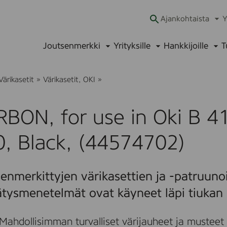
Ajankohtaista
Y
Ava
alav
Joutsenmerkki
Yrityksille
Hankkijoille
T
Avaa
Avaa
Ava
alavalikko
alavalikko
alav
T
Värikasetit
»
Värikasetit, OKI
»
U
R
B
BON, for use in Oki B 4
O
N
,
, Black, (44574702)
f
o
r
u
enmerkittyjen värikasettien ja -patruunoi
s
e
ätysmenetelmät ovat käyneet läpi tiukan 
i
n
O
Mahdollisimman turvalliset värijauheet ja musteet
k