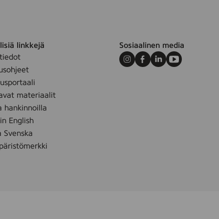
4
4
5
7
4
isiä linkkejä
Sosiaalinen media
7
tiedot
0
Instagram
Facebook
LinkedIn
Youtube
2
usohjeet
)
sportaali
avat materiaalit
a hankinnoilla
 in English
å Svenska
äristömerkki