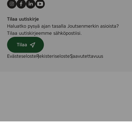
Instagram
Facebook
LinkedIn
Youtube
Tilaa uutiskirje
Haluatko pysyä ajan tasalla Joutsenmerkin asioista?
Tilaa uutiskirjeemme sähköpostiisi.
Tilaa
Evästeseloste
Rekisteriseloste
Saavutettavuus