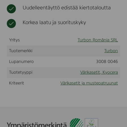
r
t
r
Uudelleentäyttö edistää kiertotaloutta
a
a
F
S
Korkea laatu ja suorituskyky
-
C
5
Yritys
2
Turbon România SRL
0
0
Tuotemerkki
Turbon
D
N
Lupanumero
3008 0046
,
Y
Tuotetyyppi
Värikasetit, Kyocera
e
l
Kriteerit
Värikasetit ja mustepatruunat
l
o
w
,
(
T
K
-
5