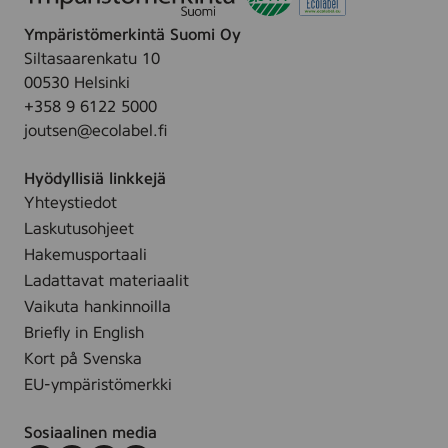
5
Ympäristömerkintä Suomi Oy
0
Y
Siltasaarenkatu 10
)
00530 Helsinki
+358 9 6122 5000
joutsen@ecolabel.fi
Hyödyllisiä linkkejä
Yhteystiedot
Laskutusohjeet
Hakemusportaali
Ladattavat materiaalit
Vaikuta hankinnoilla
Briefly in English
Kort på Svenska
EU-ympäristömerkki
Sosiaalinen media