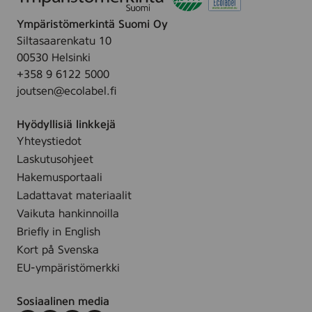
0
Ympäristömerkintä Suomi Oy
K
)
Siltasaarenkatu 10
00530 Helsinki
+358 9 6122 5000
joutsen@ecolabel.fi
Hyödyllisiä linkkejä
Yhteystiedot
Laskutusohjeet
Hakemusportaali
Ladattavat materiaalit
Vaikuta hankinnoilla
Briefly in English
Kort på Svenska
EU-ympäristömerkki
Sosiaalinen media