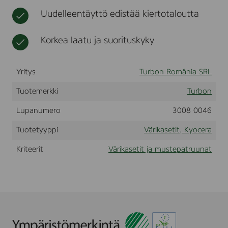
r
t
r
Uudelleentäyttö edistää kiertotaloutta
a
a
F
S
Korkea laatu ja suorituskyky
-
C
5
Yritys
2
Turbon România SRL
0
0
Tuotemerkki
Turbon
D
N
Lupanumero
3008 0046
,
B
Tuotetyyppi
Värikasetit, Kyocera
l
a
Kriteerit
Värikasetit ja mustepatruunat
c
k
,
(
T
K
-
5
5