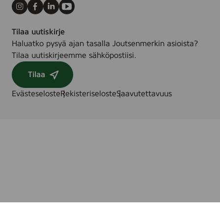
Instagram
Facebook
LinkedIn
Youtube
Tilaa uutiskirje
Haluatko pysyä ajan tasalla Joutsenmerkin asioista?
Tilaa uutiskirjeemme sähköpostiisi.
Tilaa
Evästeseloste
Rekisteriseloste
Saavutettavuus