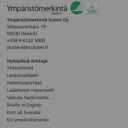
k
,
(
Ympäristömerkintä Suomi Oy
T
K
Siltasaarenkatu 10
-
00530 Helsinki
5
+358 9 6122 5000
1
0
joutsen@ecolabel.fi
K
)
Hyödyllisiä linkkejä
Yhteystiedot
Laskutusohjeet
Hakemusportaali
Ladattavat materiaalit
Vaikuta hankinnoilla
Briefly in English
Kort på Svenska
EU-ympäristömerkki