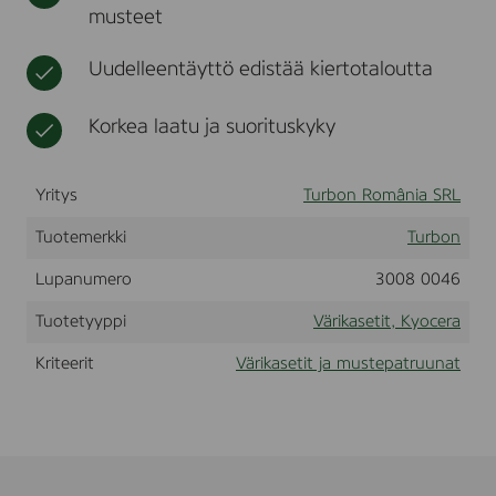
musteet
r
t
r
a
a
F
Uudelleentäyttö edistää kiertotaloutta
S
-
C
Korkea laatu ja suorituskyky
5
0
2
Yritys
Turbon România SRL
0
,
5
Tuotemerkki
Turbon
0
2
Lupanumero
3008 0046
5
,
Tuotetyyppi
Värikasetit, Kyocera
5
0
Kriteerit
Värikasetit ja mustepatruunat
3
0
,
B
l
a
c