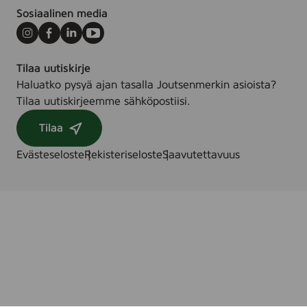
Sosiaalinen media
Instagram
Facebook
LinkedIn
Youtube
Tilaa uutiskirje
Haluatko pysyä ajan tasalla Joutsenmerkin asioista?
Tilaa uutiskirjeemme sähköpostiisi.
Tilaa
Evästeseloste
Rekisteriseloste
Saavutettavuus