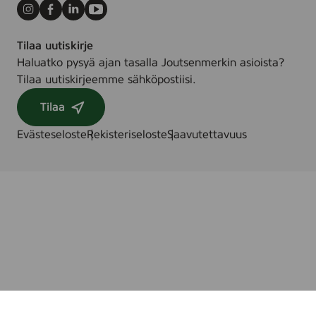
Instagram
Facebook
LinkedIn
Youtube
Tilaa uutiskirje
Haluatko pysyä ajan tasalla Joutsenmerkin asioista?
Tilaa uutiskirjeemme sähköpostiisi.
Tilaa
Evästeseloste
Rekisteriseloste
Saavutettavuus