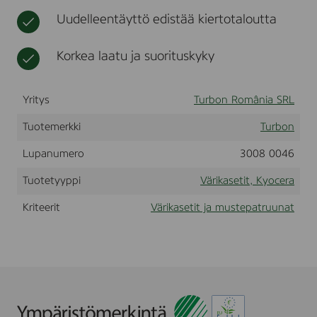
r
t
r
Uudelleentäyttö edistää kiertotaloutta
a
a
F
S
Korkea laatu ja suorituskyky
6
9
5
Yritys
0
Turbon România SRL
,
B
Tuotemerkki
Turbon
l
a
Lupanumero
3008 0046
c
k
Tuotetyyppi
Värikasetit, Kyocera
,
(
Kriteerit
Värikasetit ja mustepatruunat
T
K
-
4
4
0
)