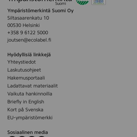
Ympäristömerkintä Suomi Oy
Siltasaarenkatu 10
00530 Helsinki
+358 9 6122 5000
joutsen@ecolabel.fi
Hyödyllisiä linkkejä
Yhteystiedot
Laskutusohjeet
Hakemusportaali
Ladattavat materiaalit
Vaikuta hankinnoilla
Briefly in English
Kort på Svenska
EU-ympäristömerkki
Sosiaalinen media