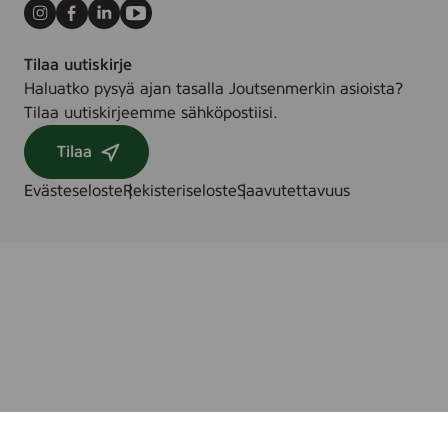
Instagram
Facebook
LinkedIn
Youtube
Tilaa uutiskirje
Haluatko pysyä ajan tasalla Joutsenmerkin asioista?
Tilaa uutiskirjeemme sähköpostiisi.
Tilaa
Evästeseloste
Rekisteriseloste
Saavutettavuus