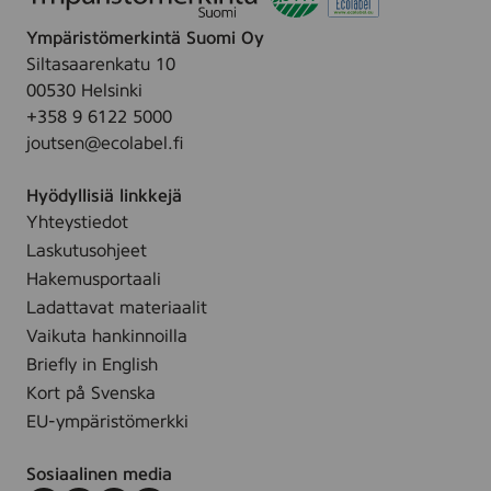
Ympäristömerkintä Suomi Oy
Siltasaarenkatu 10
00530 Helsinki
+358 9 6122 5000
joutsen@ecolabel.fi
Hyödyllisiä linkkejä
Yhteystiedot
Laskutusohjeet
Hakemusportaali
Ladattavat materiaalit
Vaikuta hankinnoilla
Briefly in English
Kort på Svenska
EU-ympäristömerkki
Sosiaalinen media