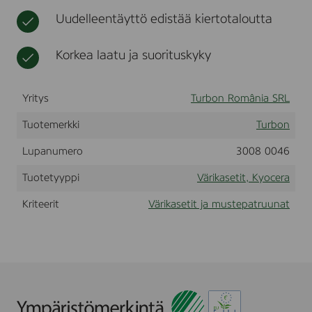
r
t
r
Uudelleentäyttö edistää kiertotaloutta
a
a
F
S
Korkea laatu ja suorituskyky
1
1
2
Yritys
0
Turbon România SRL
,
B
Tuotemerkki
Turbon
l
a
Lupanumero
3008 0046
c
k
Tuotetyyppi
Värikasetit, Kyocera
,
(
Kriteerit
Värikasetit ja mustepatruunat
T
K
-
1
6
0
)