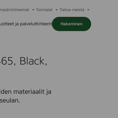
mpäristöteemat
Toimialat
Tietoa meistä
a
Avaa
Avaa
Avaa
alikko
alavalikko
alavalikko
alavalikko
uotteet ja palvelut
Kriteerit
Hakeminen
a
alikko
65, Black,
den materiaalit ja
seulan.