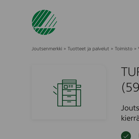
Joutsenmerkki
»
Tuotteet ja palvelut
»
Toimisto
»
TUR
(5
Jouts
kierr