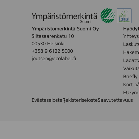
Ympäristömerkintä Suomi Oy
Hyödyll
Siltasaarenkatu 10
Yhteys
00530 Helsinki
Laskut
+358 9 6122 5000
Hakemu
joutsen@ecolabel.fi
Ladatt
Vaikut
Briefly
Kort p
EU-ymp
Evästeseloste
Rekisteriseloste
Saavutettavuus