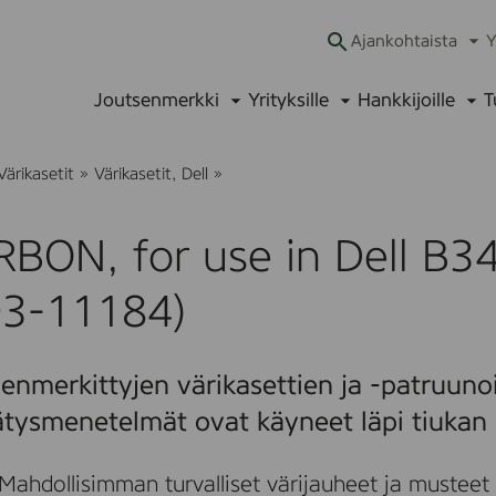
Ajankohtaista
Y
Ava
alav
Joutsenmerkki
Yrityksille
Hankkijoille
T
Avaa
Avaa
Ava
alavalikko
alavalikko
alav
T
Värikasetit
»
Värikasetit, Dell
»
U
R
B
BON, for use in Dell B34
O
N
,
93-11184)
f
o
r
u
enmerkittyjen värikasettien ja -patruunoi
s
e
ätysmenetelmät ovat käyneet läpi tiukan 
i
n
D
Mahdollisimman turvalliset värijauheet ja musteet
e