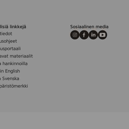
isiä linkkejä
Sosiaalinen media
tiedot
Instagram
Facebook
LinkedIn
Youtube
usohjeet
sportaali
avat materiaalit
a hankinnoilla
 in English
å Svenska
äristömerkki