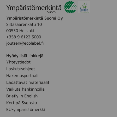
m
,
(
Ympäristömerkintä Suomi Oy
D
R
Siltasaarenkatu 10
2
00530 Helsinki
0
+358 9 6122 5000
0
)
joutsen@ecolabel.fi
Hyödyllisiä linkkejä
Yhteystiedot
Laskutusohjeet
Hakemusportaali
Ladattavat materiaalit
Vaikuta hankinnoilla
Briefly in English
Kort på Svenska
EU-ympäristömerkki