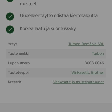
musteet
e
t
e
r
r
H
Uudelleentäyttö edistää kiertotaloutta
L
-
7
Korkea laatu ja suorituskyky
2
0
,
Yritys
Turbon România SRL
7
3
0
Tuotemerkki
Turbon
,
7
Lupanumero
3008 0046
6
0
Tuotetyyppi
Värikasetit, Brother
,
B
Kriteerit
Värikasetit ja mustepatruunat
l
a
c
k
D
r
u