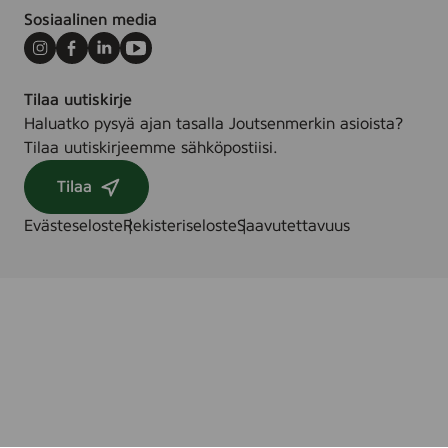
Sosiaalinen media
Instagram
Facebook
LinkedIn
Youtube
Tilaa uutiskirje
Haluatko pysyä ajan tasalla Joutsenmerkin asioista?
Tilaa uutiskirjeemme sähköpostiisi.
Tilaa
Evästeseloste
Rekisteriseloste
Saavutettavuus